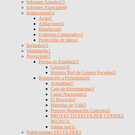
Informes Anuales
13
Informes Especiales
9
Institucional
14
Actas
1
Afiliaciones
3
Beneficios
6
Gobierno Corporativo
1
Protección de datos
1
Invitados
11
Multimedia
1
Proyectos
63
Prensa en Equidad
23
Género
16
Historia Red de Género Fecolper
2
Reparación a Periodistas
41
Actualidad
7
Caja de Herramientas
3
Casos Nacionales
3
El Proyecto
3
Historias de Vida
3
Proceso Reparación Colectiva
5
PROYECTO FECOLPER CODHES
0032015
1
Sabias qué
11
Publicaciones FECOLPER
3