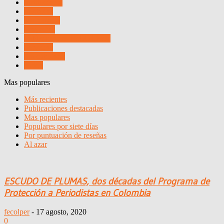
Institucional
Invitados
Multimedia
Proyectos
Publicaciones FECOLPER
Servicios
Sin categoría
Video
Mas populares
Más recientes
Publicaciones destacadas
Mas populares
Populares por siete días
Por puntuación de reseñas
Al azar
ESCUDO DE PLUMAS, dos décadas del Programa de
Protección a Periodistas en Colombia
fecolper
-
17 agosto, 2020
0