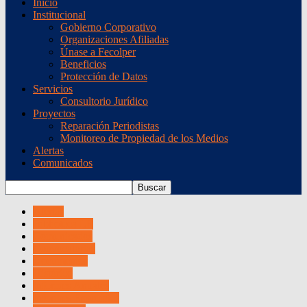
Inicio
Institucional
Gobierno Corporativo
Organizaciones Afiliadas
Únase a Fecolper
Beneficios
Protección de Datos
Servicios
Consultorio Jurídico
Proyectos
Reparación Periodistas
Monitoreo de Propiedad de los Medios
Alertas
Comunicados
Alertas
Biblioteca LE
Comunicados
Convocatorias
Documentos
Histórico
Informes Anuales
Informes Especiales