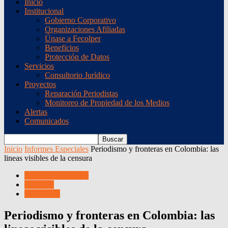
Inicio
Institucional
Gobierno Corporativo
Organizaciones Afiliadas
Únase a Fecolper
Beneficios
Protección de Datos
Servicios
Consultorio Jurídico
Proyectos
Reparación Periodistas
Monitoreo de Propiedad de los Medios
Alertas
Comunicados
Inicio
Informes Especiales
Periodismo y fronteras en Colombia: las
lineas visibles de la censura
Informes Especiales
Histórico
Nacionales
Periodismo y fronteras en Colombia: las