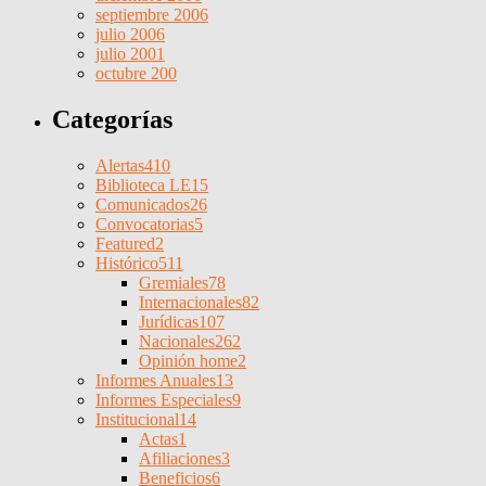
septiembre 2006
julio 2006
julio 2001
octubre 200
Categorías
Alertas
410
Biblioteca LE
15
Comunicados
26
Convocatorias
5
Featured
2
Histórico
511
Gremiales
78
Internacionales
82
Jurídicas
107
Nacionales
262
Opinión home
2
Informes Anuales
13
Informes Especiales
9
Institucional
14
Actas
1
Afiliaciones
3
Beneficios
6