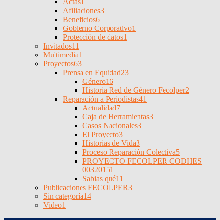
Actas
1
Afiliaciones
3
Beneficios
6
Gobierno Corporativo
1
Protección de datos
1
Invitados
11
Multimedia
1
Proyectos
63
Prensa en Equidad
23
Género
16
Historia Red de Género Fecolper
2
Reparación a Periodistas
41
Actualidad
7
Caja de Herramientas
3
Casos Nacionales
3
El Proyecto
3
Historias de Vida
3
Proceso Reparación Colectiva
5
PROYECTO FECOLPER CODHES
0032015
1
Sabias qué
11
Publicaciones FECOLPER
3
Sin categoría
14
Video
1