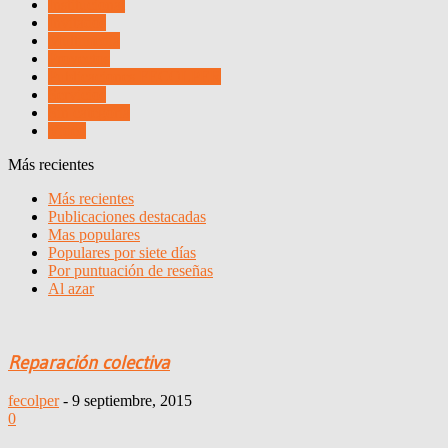
Institucional
Invitados
Multimedia
Proyectos
Publicaciones FECOLPER
Servicios
Sin categoría
Video
Más recientes
Más recientes
Publicaciones destacadas
Mas populares
Populares por siete días
Por puntuación de reseñas
Al azar
Reparación colectiva
fecolper
-
9 septiembre, 2015
0