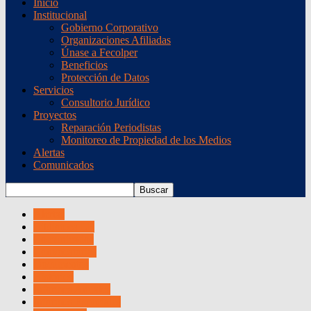
Inicio
Institucional
Gobierno Corporativo
Organizaciones Afiliadas
Únase a Fecolper
Beneficios
Protección de Datos
Servicios
Consultorio Jurídico
Proyectos
Reparación Periodistas
Monitoreo de Propiedad de los Medios
Alertas
Comunicados
Alertas
Biblioteca LE
Comunicados
Convocatorias
Documentos
Histórico
Informes Anuales
Informes Especiales