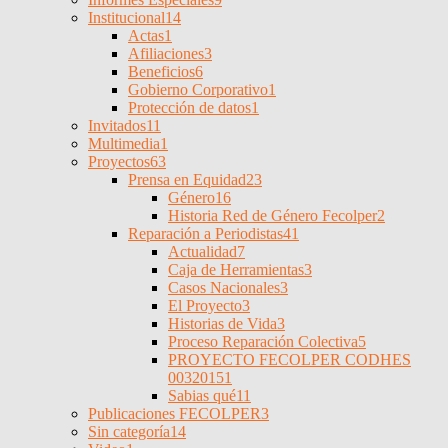
Institucional
14
Actas
1
Afiliaciones
3
Beneficios
6
Gobierno Corporativo
1
Protección de datos
1
Invitados
11
Multimedia
1
Proyectos
63
Prensa en Equidad
23
Género
16
Historia Red de Género Fecolper
2
Reparación a Periodistas
41
Actualidad
7
Caja de Herramientas
3
Casos Nacionales
3
El Proyecto
3
Historias de Vida
3
Proceso Reparación Colectiva
5
PROYECTO FECOLPER CODHES
0032015
1
Sabias qué
11
Publicaciones FECOLPER
3
Sin categoría
14