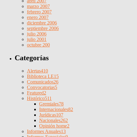
abril 2007
marzo 2007
febrero 2007
enero 2007
diciembre 2006
septiembre 2006
julio 2006
julio 2001
octubre 200
Categorías
Alertas
410
Biblioteca LE
15
Comunicados
26
Convocatorias
5
Featured
2
Histórico
511
Gremiales
78
Internacionales
82
Jurídicas
107
Nacionales
262
Opinión home
2
Informes Anuales
13
Informes Especiales
9