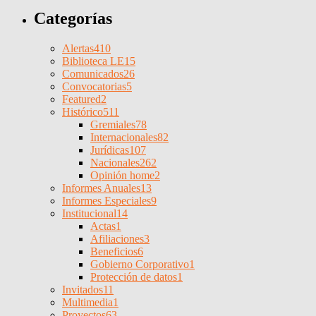
Categorías
Alertas
410
Biblioteca LE
15
Comunicados
26
Convocatorias
5
Featured
2
Histórico
511
Gremiales
78
Internacionales
82
Jurídicas
107
Nacionales
262
Opinión home
2
Informes Anuales
13
Informes Especiales
9
Institucional
14
Actas
1
Afiliaciones
3
Beneficios
6
Gobierno Corporativo
1
Protección de datos
1
Invitados
11
Multimedia
1
Proyectos
63