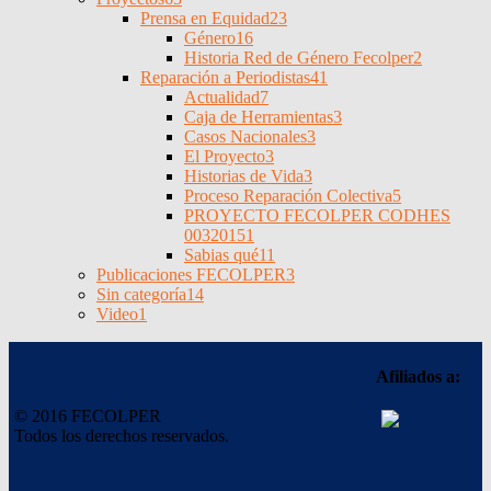
Prensa en Equidad
23
Género
16
Historia Red de Género Fecolper
2
Reparación a Periodistas
41
Actualidad
7
Caja de Herramientas
3
Casos Nacionales
3
El Proyecto
3
Historias de Vida
3
Proceso Reparación Colectiva
5
PROYECTO FECOLPER CODHES
0032015
1
Sabias qué
11
Publicaciones FECOLPER
3
Sin categoría
14
Video
1
Afiliados a:
© 2016 FECOLPER
Todos los derechos reservados.