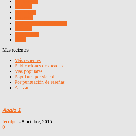
Institucional
Invitados
Multimedia
Proyectos
Publicaciones FECOLPER
Servicios
Sin categoría
Video
Más recientes
Más recientes
Publicaciones destacadas
Mas populares
Populares por siete días
Por puntuación de reseñas
Al azar
Audio 1
fecolper
-
8 octubre, 2015
0