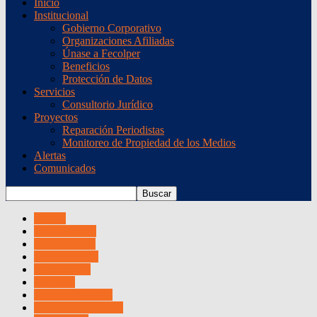
Inicio
Institucional
Gobierno Corporativo
Organizaciones Afiliadas
Únase a Fecolper
Beneficios
Protección de Datos
Servicios
Consultorio Jurídico
Proyectos
Reparación Periodistas
Monitoreo de Propiedad de los Medios
Alertas
Comunicados
Alertas
Biblioteca LE
Comunicados
Convocatorias
Documentos
Histórico
Informes Anuales
Informes Especiales