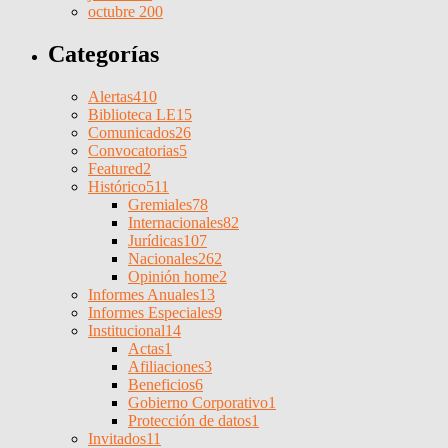
octubre 200
Categorías
Alertas
410
Biblioteca LE
15
Comunicados
26
Convocatorias
5
Featured
2
Histórico
511
Gremiales
78
Internacionales
82
Jurídicas
107
Nacionales
262
Opinión home
2
Informes Anuales
13
Informes Especiales
9
Institucional
14
Actas
1
Afiliaciones
3
Beneficios
6
Gobierno Corporativo
1
Protección de datos
1
Invitados
11