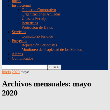
Inicio
Institucional
Gobierno Corporativo
Organizaciones Afiliadas
Únase a Fecolper
Beneficios
Protección de Datos
Servicios
Consultorio Jurídico
Proyectos
Reparación Periodistas
Monitoreo de Propiedad de los Medios
Alertas
Comunicados
Inicio
2020
mayo
Archivos mensuales: mayo
2020