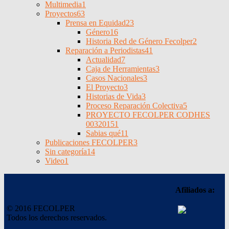
Multimedia
1
Proyectos
63
Prensa en Equidad
23
Género
16
Historia Red de Género Fecolper
2
Reparación a Periodistas
41
Actualidad
7
Caja de Herramientas
3
Casos Nacionales
3
El Proyecto
3
Historias de Vida
3
Proceso Reparación Colectiva
5
PROYECTO FECOLPER CODHES
0032015
1
Sabias qué
11
Publicaciones FECOLPER
3
Sin categoría
14
Video
1
Afiliados a:
© 2016 FECOLPER
Todos los derechos reservados.