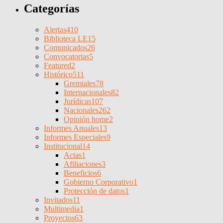
Categorías
Alertas
410
Biblioteca LE
15
Comunicados
26
Convocatorias
5
Featured
2
Histórico
511
Gremiales
78
Internacionales
82
Jurídicas
107
Nacionales
262
Opinión home
2
Informes Anuales
13
Informes Especiales
9
Institucional
14
Actas
1
Afiliaciones
3
Beneficios
6
Gobierno Corporativo
1
Protección de datos
1
Invitados
11
Multimedia
1
Proyectos
63