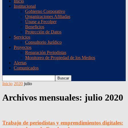
Inicio
Institucional
Gobierno Corporativo
Organizaciones Afiliadas
Únase a Fecolper
Beneficios
Protección de Datos
Servicios
Consultorio Jurídico
Proyectos
Reparación Periodistas
Monitoreo de Propiedad de los Medios
Alertas
Comunicados
Inicio
2020
julio
Archivos mensuales: julio 2020
Trabajo de periodistas y emprendimientos digitales: