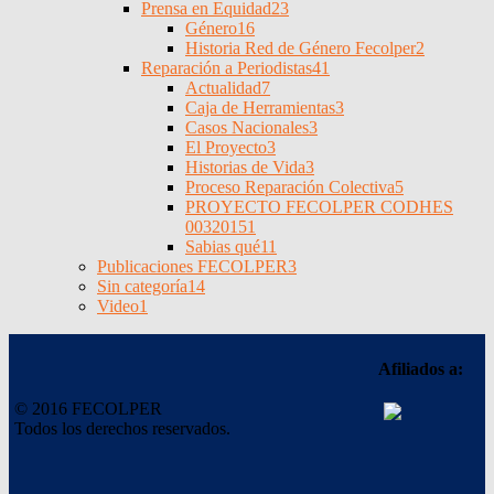
Prensa en Equidad
23
Género
16
Historia Red de Género Fecolper
2
Reparación a Periodistas
41
Actualidad
7
Caja de Herramientas
3
Casos Nacionales
3
El Proyecto
3
Historias de Vida
3
Proceso Reparación Colectiva
5
PROYECTO FECOLPER CODHES
0032015
1
Sabias qué
11
Publicaciones FECOLPER
3
Sin categoría
14
Video
1
Afiliados a:
© 2016 FECOLPER
Todos los derechos reservados.