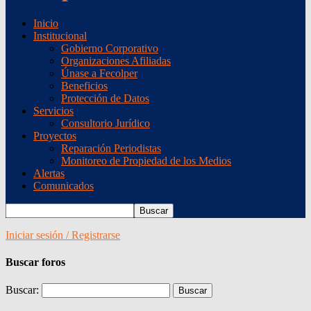
Inicio
Institucional
Gobierno Corporativo
Organizaciones Afiliadas
Únase a Fecolper
Beneficios
Protección de Datos
Servicios
Consultorio Jurídico
Proyectos
Reparación Periodistas
Monitoreo de Propiedad de los Medios
Alertas
Comunicados
Iniciar sesión / Registrarse
Buscar foros
Buscar: