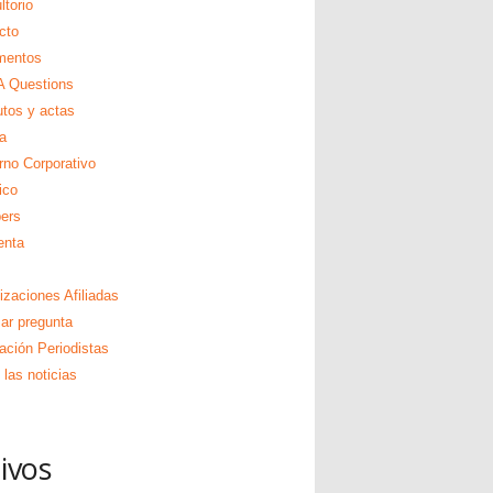
torio
cto
mentos
 Questions
utos y actas
a
rno Corporativo
ico
ers
enta
izaciones Afiliadas
zar pregunta
ación Periodistas
las noticias
ivos