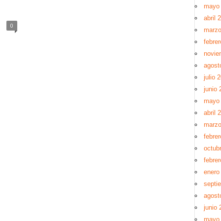
mayo
abril 
0
marzo
febre
novie
agost
julio 
junio 
mayo
abril 
marzo
febre
octub
febre
enero
septi
agost
junio 
mayo