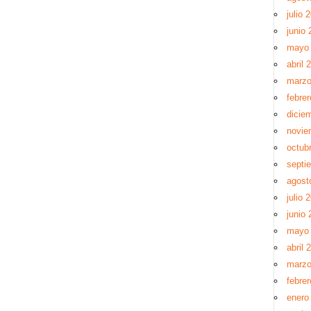
julio 
junio 
mayo
abril 
marzo
febre
dicie
novie
octub
septi
agost
julio 
junio 
mayo 
abril 
marzo
febrer
enero