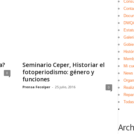
Consul
Conta
Docu
DWQA
Estat
Galeri
Gobie
Histór
Memb
a?
Seminario Ceper, Historiar el
Mi cu
fotoperiodismo: género y
0
News
funciones
Organ
Prensa Fecolper
-
25 julio, 2016
0
Reali
Repar
Todas 
Arch