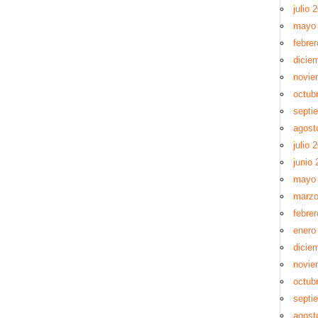
julio 
mayo
febre
dicie
novie
octub
septi
agost
julio 
junio 
mayo
marzo
febre
enero
dicie
novie
octub
septi
agost