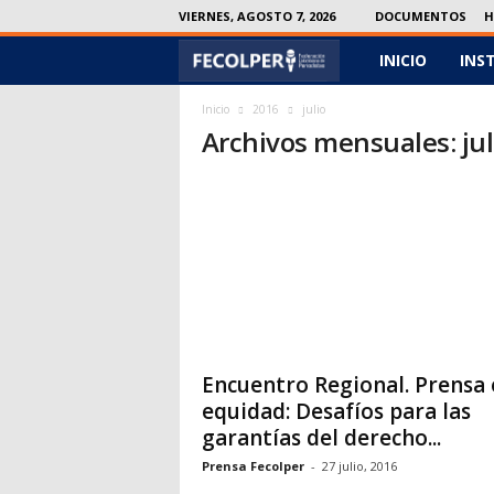
VIERNES, AGOSTO 7, 2026
DOCUMENTOS
H
INICIO
INS
F
e
Inicio
2016
julio
Archivos mensuales: jul
c
o
l
p
e
Encuentro Regional. Prensa 
r
equidad: Desafíos para las
garantías del derecho...
Prensa Fecolper
-
27 julio, 2016