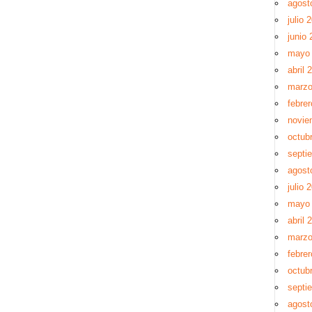
agost
julio 
junio 
mayo
abril 
marzo
febre
novie
octub
septi
agost
julio 
mayo
abril 
marzo
febre
octub
septi
agost