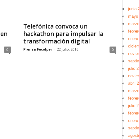
junio 
mayo
marzo
Telefónica convoca un
febre
 en
hackathon para impulsar la
enero
transformación digital
dicie
Prensa Fecolper
-
22 julio, 2016
0
0
novie
septi
julio 
novie
abril 
marzo
febre
julio 
febre
enero
septi
agost