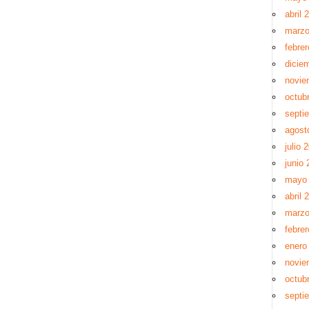
abril 
marzo
febre
dicie
novie
octub
septi
agost
julio 
junio 
mayo
abril 
marzo
febre
enero
novie
octub
septi