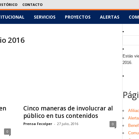
ISTÓRICO
CONTACTO
TITUCIONAL
SERVICIOS
PROYECTOS
ALERTAS
COM
io 2016
Estás vie
2016.
Pági
en
Cinco maneras de involucrar al
Afilia
público en tus contenidos
Alerta
Prensa Fecolper
-
27 julio, 2016
0
Benef
0
Comu