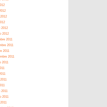
2012
2012
 2012
2012
 2012
ro 2012
mbre 2011
mbre 2011
re 2011
embre 2011
o 2011
2011
2011
2011
2011
 2011
o 2011
 2011