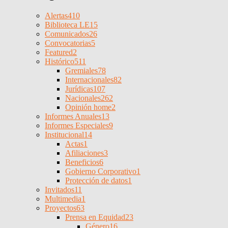
Alertas
410
Biblioteca LE
15
Comunicados
26
Convocatorias
5
Featured
2
Histórico
511
Gremiales
78
Internacionales
82
Jurídicas
107
Nacionales
262
Opinión home
2
Informes Anuales
13
Informes Especiales
9
Institucional
14
Actas
1
Afiliaciones
3
Beneficios
6
Gobierno Corporativo
1
Protección de datos
1
Invitados
11
Multimedia
1
Proyectos
63
Prensa en Equidad
23
Género
16