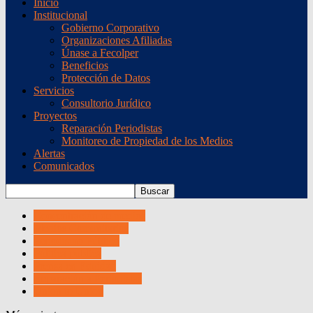
Inicio
Institucional
Gobierno Corporativo
Organizaciones Afiliadas
Únase a Fecolper
Beneficios
Protección de Datos
Servicios
Consultorio Jurídico
Proyectos
Reparación Periodistas
Monitoreo de Propiedad de los Medios
Alertas
Comunicados
Concentración de medios
Medios Comunitarios
Periodismo Público
Pólitica pública
Prensa en Equidad
Reparación a Periodistas
Union to Union