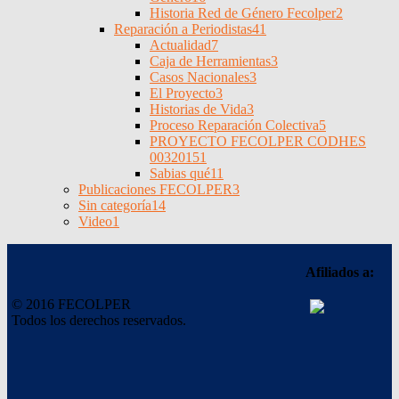
Historia Red de Género Fecolper
2
Reparación a Periodistas
41
Actualidad
7
Caja de Herramientas
3
Casos Nacionales
3
El Proyecto
3
Historias de Vida
3
Proceso Reparación Colectiva
5
PROYECTO FECOLPER CODHES
0032015
1
Sabias qué
11
Publicaciones FECOLPER
3
Sin categoría
14
Video
1
Afiliados a:
© 2016 FECOLPER
Todos los derechos reservados.