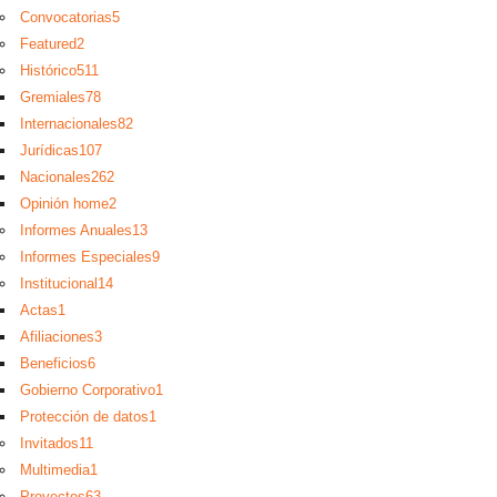
Convocatorias
5
Featured
2
Histórico
511
Gremiales
78
Internacionales
82
Jurídicas
107
Nacionales
262
Opinión home
2
Informes Anuales
13
Informes Especiales
9
Institucional
14
Actas
1
Afiliaciones
3
Beneficios
6
Gobierno Corporativo
1
Protección de datos
1
Invitados
11
Multimedia
1
Proyectos
63