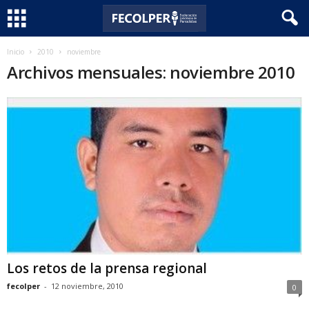
F
Inicio
2010
noviembre
Archivos mensuales: noviembre 2010
e
c
o
l
p
e
r
Los retos de la prensa regional
fecolper
-
12 noviembre, 2010
0