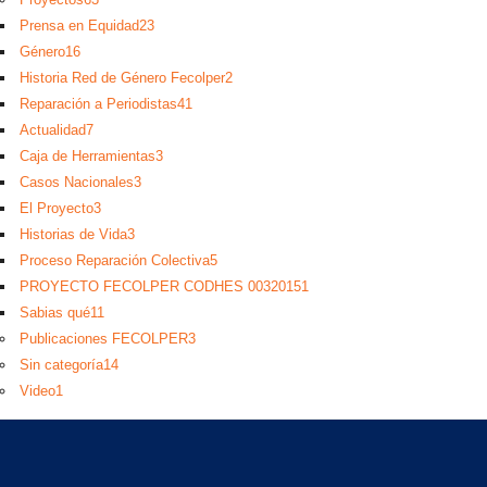
Prensa en Equidad
23
Género
16
Historia Red de Género Fecolper
2
Reparación a Periodistas
41
Actualidad
7
Caja de Herramientas
3
Casos Nacionales
3
El Proyecto
3
Historias de Vida
3
Proceso Reparación Colectiva
5
PROYECTO FECOLPER CODHES 0032015
1
Sabias qué
11
Publicaciones FECOLPER
3
Sin categoría
14
Video
1