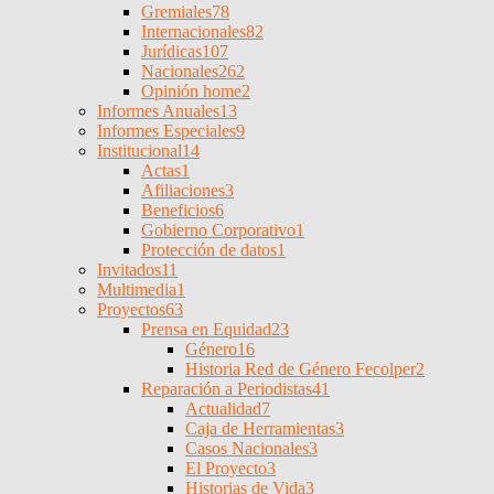
Gremiales
78
Internacionales
82
Jurídicas
107
Nacionales
262
Opinión home
2
Informes Anuales
13
Informes Especiales
9
Institucional
14
Actas
1
Afiliaciones
3
Beneficios
6
Gobierno Corporativo
1
Protección de datos
1
Invitados
11
Multimedia
1
Proyectos
63
Prensa en Equidad
23
Género
16
Historia Red de Género Fecolper
2
Reparación a Periodistas
41
Actualidad
7
Caja de Herramientas
3
Casos Nacionales
3
El Proyecto
3
Historias de Vida
3