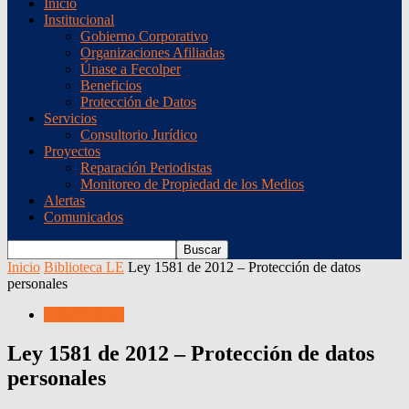
Inicio
Institucional
Gobierno Corporativo
Organizaciones Afiliadas
Únase a Fecolper
Beneficios
Protección de Datos
Servicios
Consultorio Jurídico
Proyectos
Reparación Periodistas
Monitoreo de Propiedad de los Medios
Alertas
Comunicados
Inicio
Biblioteca LE
Ley 1581 de 2012 – Protección de datos
personales
Biblioteca LE
Ley 1581 de 2012 – Protección de datos
personales