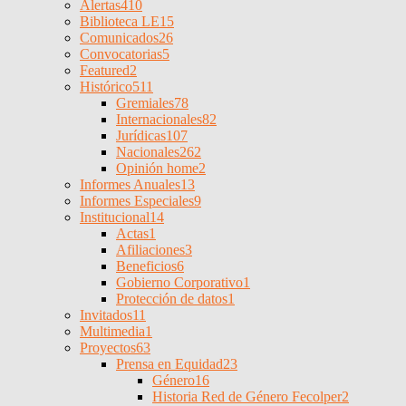
Alertas
410
Biblioteca LE
15
Comunicados
26
Convocatorias
5
Featured
2
Histórico
511
Gremiales
78
Internacionales
82
Jurídicas
107
Nacionales
262
Opinión home
2
Informes Anuales
13
Informes Especiales
9
Institucional
14
Actas
1
Afiliaciones
3
Beneficios
6
Gobierno Corporativo
1
Protección de datos
1
Invitados
11
Multimedia
1
Proyectos
63
Prensa en Equidad
23
Género
16
Historia Red de Género Fecolper
2