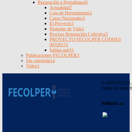
Reparación a Periodistas
41
Actualidad
7
Caja de Herramientas
3
Casos Nacionales
3
El Proyecto
3
Historias de Vida
3
Proceso Reparación Colectiva
5
PROYECTO FECOLPER CODHES
0032015
1
Sabias qué
11
Publicaciones FECOLPER
3
Sin categoría
14
Video
1
© 2016 FECO
Todos los derech
Afiliados a: