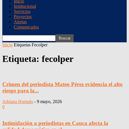
Inicio
Institucional
Servicios
Proyectos
Alertas
Comunicados
Inicio
Etiquetas
Fecolper
Etiqueta: fecolper
Crimen del periodista Mateo Pérez evidencia el alto
riesgo para la...
Adriana Hurtado
-
9 mayo, 2026
0
Intimidación a periodistas en Cauca afecta la