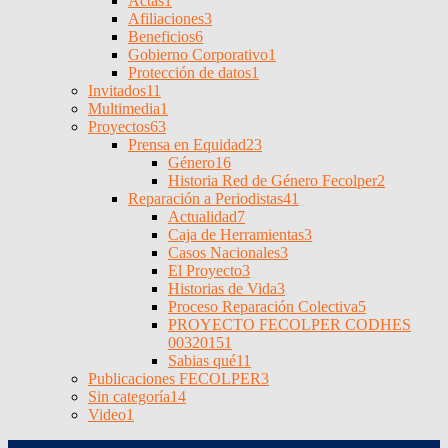
Actas
1
Afiliaciones
3
Beneficios
6
Gobierno Corporativo
1
Protección de datos
1
Invitados
11
Multimedia
1
Proyectos
63
Prensa en Equidad
23
Género
16
Historia Red de Género Fecolper
2
Reparación a Periodistas
41
Actualidad
7
Caja de Herramientas
3
Casos Nacionales
3
El Proyecto
3
Historias de Vida
3
Proceso Reparación Colectiva
5
PROYECTO FECOLPER CODHES
0032015
1
Sabias qué
11
Publicaciones FECOLPER
3
Sin categoría
14
Video
1