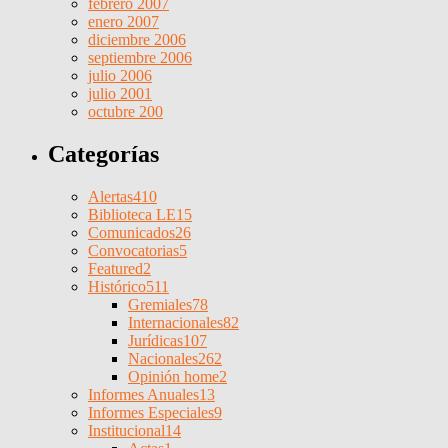
febrero 2007
enero 2007
diciembre 2006
septiembre 2006
julio 2006
julio 2001
octubre 200
Categorías
Alertas
410
Biblioteca LE
15
Comunicados
26
Convocatorias
5
Featured
2
Histórico
511
Gremiales
78
Internacionales
82
Jurídicas
107
Nacionales
262
Opinión home
2
Informes Anuales
13
Informes Especiales
9
Institucional
14