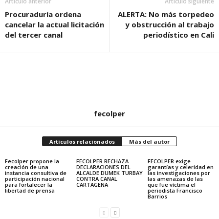
Artículo anterior
Artículo siguiente
Procuraduría ordena
ALERTA: No más torpedeo
cancelar la actual licitación
y obstrucción al trabajo
del tercer canal
periodístico en Cali
fecolper
Artículos relacionados
Más del autor
Fecolper propone la
FECOLPER RECHAZA
FECOLPER exige
creación de una
DECLARACIONES DEL
garantías y celeridad en
instancia consultiva de
ALCALDE DUMEK TURBAY
las investigaciones por
participación nacional
CONTRA CANAL
las amenazas de las
para fortalecer la
CARTAGENA
que fue víctima el
libertad de prensa
periodista Francisco
Barrios