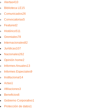
Alertas
410
Biblioteca LE
15
Comunicados
26
Convocatorias
5
Featured
2
Histórico
511
Gremiales
78
Internacionales
82
Jurídicas
107
Nacionales
262
Opinión home
2
Informes Anuales
13
Informes Especiales
9
Institucional
14
Actas
1
Afiliaciones
3
Beneficios
6
Gobierno Corporativo
1
Protección de datos
1