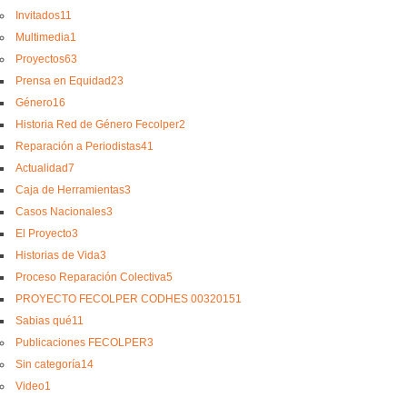
Invitados
11
Multimedia
1
Proyectos
63
Prensa en Equidad
23
Género
16
Historia Red de Género Fecolper
2
Reparación a Periodistas
41
Actualidad
7
Caja de Herramientas
3
Casos Nacionales
3
El Proyecto
3
Historias de Vida
3
Proceso Reparación Colectiva
5
PROYECTO FECOLPER CODHES 0032015
1
Sabias qué
11
Publicaciones FECOLPER
3
Sin categoría
14
Video
1