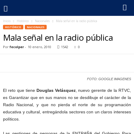
Inicio
Histórico
Nacionales
Mala señal en la radio pública
F
HISTÓRICO
NACIONALES
Mala señal en la radio pública
e
Por
fecolper
-
10 enero, 2010
1542
0
c
o
l
FOTO: GOOGLE IMAGENES
p
El reto que tiene
Douglas Velásquez
, nuevo gerente de la RTVC,
es Garantizar que en sus manos no se desdibuje el carácter de la
e
Radio Nacional, y que no pierda el norte de su programación
educativa y cultural, entregándola sectores con un claros intereses
r
políticos.
Las gestiones de personas de la ENTRAÑA del Gobierno Para