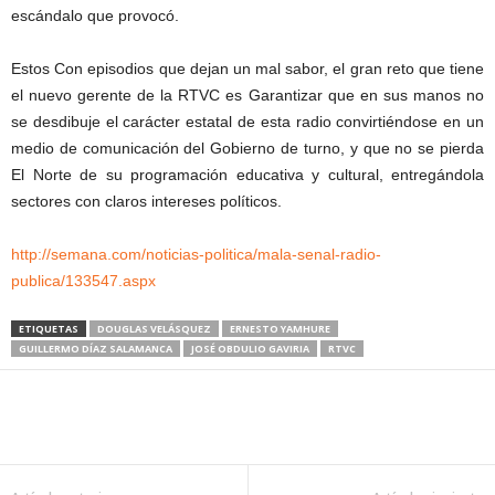
escándalo que provocó.
Estos Con episodios que dejan un mal sabor, el gran reto que tiene
el nuevo gerente de la RTVC es Garantizar que en sus manos no
se desdibuje el carácter estatal de esta radio convirtiéndose en un
medio de comunicación del Gobierno de turno, y que no se pierda
El Norte de su programación educativa y cultural, entregándola
sectores con claros intereses políticos.
http://semana.com/noticias-politica/mala-senal-radio-
publica/133547.aspx
ETIQUETAS
DOUGLAS VELÁSQUEZ
ERNESTO YAMHURE
GUILLERMO DÍAZ SALAMANCA
JOSÉ OBDULIO GAVIRIA
RTVC