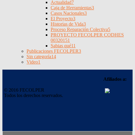
Actualidad
7
Caja de Herramientas
3
Casos Nacionales
3
El Proyecto
3
Historias de Vida
3
Proceso Reparación Colectiva
5
PROYECTO FECOLPER CODHES
0032015
1
Sabias qué
11
Publicaciones FECOLPER
3
Sin categoría
14
Video
1
Afiliados a:
© 2016 FECOLPER
Todos los derechos reservados.