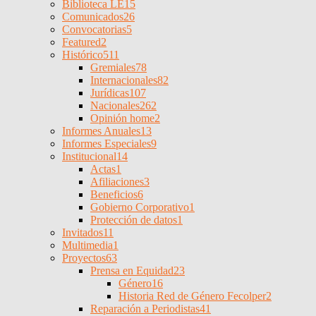
Biblioteca LE
15
Comunicados
26
Convocatorias
5
Featured
2
Histórico
511
Gremiales
78
Internacionales
82
Jurídicas
107
Nacionales
262
Opinión home
2
Informes Anuales
13
Informes Especiales
9
Institucional
14
Actas
1
Afiliaciones
3
Beneficios
6
Gobierno Corporativo
1
Protección de datos
1
Invitados
11
Multimedia
1
Proyectos
63
Prensa en Equidad
23
Género
16
Historia Red de Género Fecolper
2
Reparación a Periodistas
41