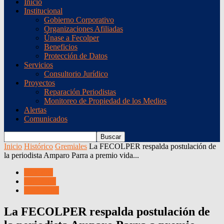
Inicio
Institucional
Gobierno Corporativo
Organizaciones Afiliadas
Únase a Fecolper
Beneficios
Protección de Datos
Servicios
Consultorio Jurídico
Proyectos
Reparación Periodistas
Monitoreo de Propiedad de los Medios
Alertas
Comunicados
Inicio
Histórico
Gremiales
La FECOLPER respalda postulación de
la periodista Amparo Parra a premio vida...
Histórico
Gremiales
Nacionales
La FECOLPER respalda postulación de