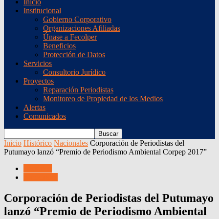
Inicio
Institucional
Gobierno Corporativo
Organizaciones Afiliadas
Únase a Fecolper
Beneficios
Protección de Datos
Servicios
Consultorio Jurídico
Proyectos
Reparación Periodistas
Monitoreo de Propiedad de los Medios
Alertas
Comunicados
Inicio
Histórico
Nacionales
Corporación de Periodistas del
Putumayo lanzó “Premio de Periodismo Ambiental Corpep 2017”
Histórico
Nacionales
Corporación de Periodistas del Putumayo
lanzó “Premio de Periodismo Ambiental