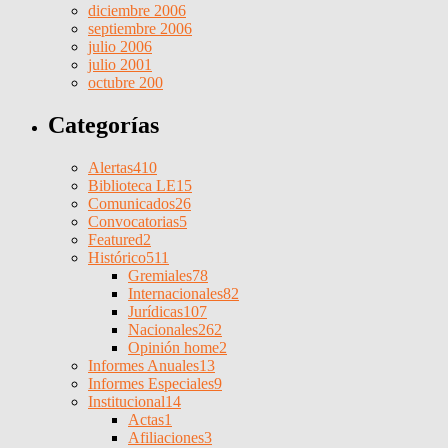
diciembre 2006
septiembre 2006
julio 2006
julio 2001
octubre 200
Categorías
Alertas
410
Biblioteca LE
15
Comunicados
26
Convocatorias
5
Featured
2
Histórico
511
Gremiales
78
Internacionales
82
Jurídicas
107
Nacionales
262
Opinión home
2
Informes Anuales
13
Informes Especiales
9
Institucional
14
Actas
1
Afiliaciones
3