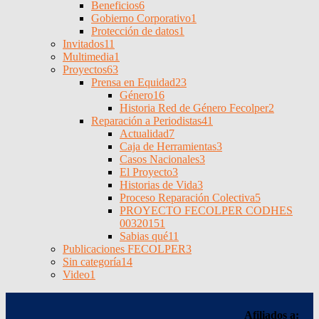
Beneficios
6
Gobierno Corporativo
1
Protección de datos
1
Invitados
11
Multimedia
1
Proyectos
63
Prensa en Equidad
23
Género
16
Historia Red de Género Fecolper
2
Reparación a Periodistas
41
Actualidad
7
Caja de Herramientas
3
Casos Nacionales
3
El Proyecto
3
Historias de Vida
3
Proceso Reparación Colectiva
5
PROYECTO FECOLPER CODHES
0032015
1
Sabias qué
11
Publicaciones FECOLPER
3
Sin categoría
14
Video
1
Afiliados a: