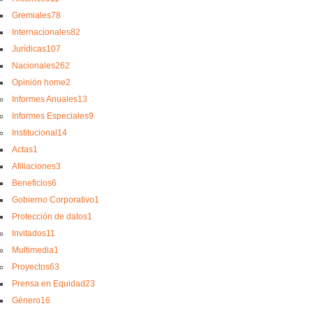
Gremiales
78
Internacionales
82
Jurídicas
107
Nacionales
262
Opinión home
2
Informes Anuales
13
Informes Especiales
9
Institucional
14
Actas
1
Afiliaciones
3
Beneficios
6
Gobierno Corporativo
1
Protección de datos
1
Invitados
11
Multimedia
1
Proyectos
63
Prensa en Equidad
23
Género
16