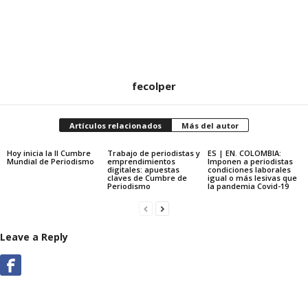
fecolper
Artículos relacionados
Más del autor
Hoy inicia la II Cumbre
Trabajo de periodistas y
ES | EN. COLOMBIA:
Mundial de Periodismo
emprendimientos
Imponen a periodistas
digitales: apuestas
condiciones laborales
claves de Cumbre de
igual o más lesivas que
Periodismo
la pandemia Covid-19
Leave a Reply