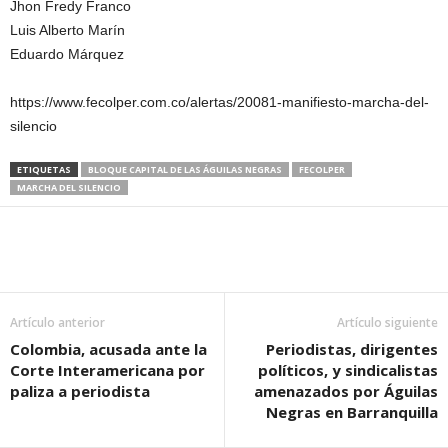
Jhon Fredy Franco
Luis Alberto Marín
Eduardo Márquez
https://www.fecolper.com.co/alertas/20081-manifiesto-marcha-del-
silencio
ETIQUETAS
BLOQUE CAPITAL DE LAS ÁGUILAS NEGRAS
FECOLPER
MARCHA DEL SILENCIO
Artículo anterior
Artículo siguiente
Colombia, acusada ante la
Periodistas, dirigentes
Corte Interamericana por
políticos, y sindicalistas
paliza a periodista
amenazados por Águilas
Negras en Barranquilla