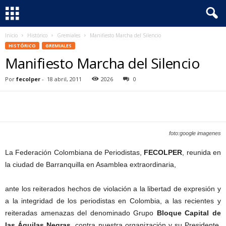
Inicio
Histórico
Gremiales
Manifiesto Marcha del Silencio
F
HISTÓRICO
GREMIALES
Manifiesto Marcha del Silencio
e
Por
fecolper
-
18 abril, 2011
2026
0
c
o
l
foto:google imagenes
p
La Federación Colombiana de Periodistas,
FECOLPER
, reunida en
la ciudad de Barranquilla en Asamblea extraordinaria,
e
ante los reiterados hechos de violación a la libertad de expresión y
r
a la integridad de los periodistas en Colombia, a las recientes y
reiteradas amenazas del denominado Grupo
Bloque Capital de
las Águilas Negras
, contra nuestra organización y su Presidente,