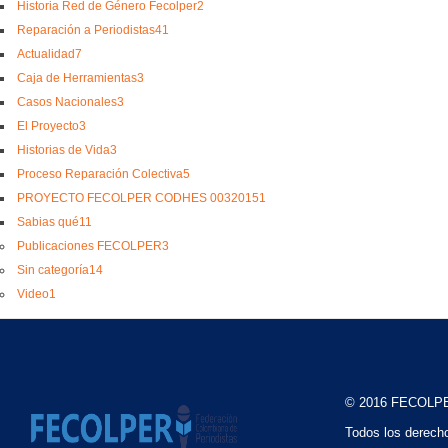
Historia Red de Género Fecolper
2
Reparación a Periodistas
41
Actualidad
7
Caja de Herramientas
3
Casos Nacionales
3
El Proyecto
3
Historias de Vida
3
Proceso Reparación Colectiva
5
PROYECTO FECOLPER CODHES 0032015
1
Sabias qué
11
Publicaciones FECOLPER
3
Sin categoría
14
Video
1
© 2016 FECOLP
Todos los derech