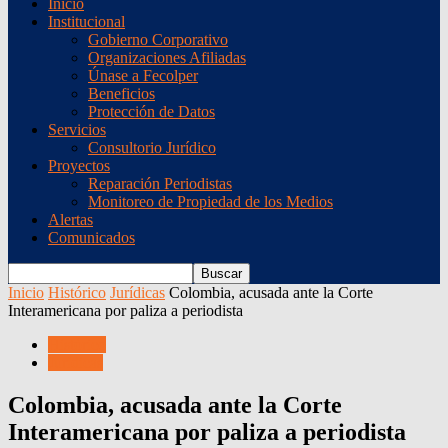
Inicio
Institucional
Gobierno Corporativo
Organizaciones Afiliadas
Únase a Fecolper
Beneficios
Protección de Datos
Servicios
Consultorio Jurídico
Proyectos
Reparación Periodistas
Monitoreo de Propiedad de los Medios
Alertas
Comunicados
Inicio
Histórico
Jurídicas
Colombia, acusada ante la Corte
Interamericana por paliza a periodista
Histórico
Jurídicas
Colombia, acusada ante la Corte
Interamericana por paliza a periodista