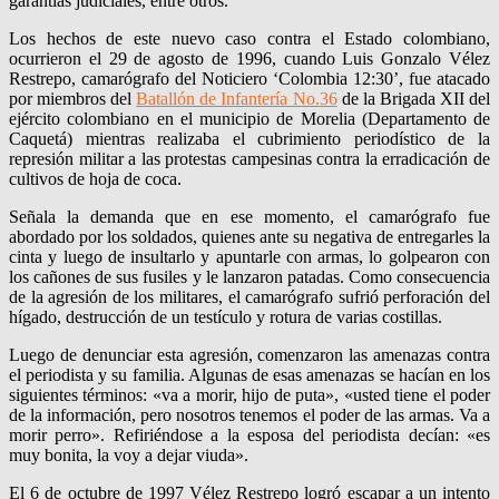
garantías judiciales, entre otros.
Los hechos de este nuevo caso contra el Estado colombiano,
ocurrieron el 29 de agosto de 1996, cuando Luis Gonzalo Vélez
Restrepo, camarógrafo del Noticiero ‘Colombia 12:30’, fue atacado
por miembros del
Batallón de Infantería No.36
de la Brigada XII del
ejército colombiano en el municipio de Morelia (Departamento de
Caquetá) mientras realizaba el cubrimiento periodístico de la
represión militar a las protestas campesinas contra la erradicación de
cultivos de hoja de coca.
Señala la demanda que en ese momento, el camarógrafo fue
abordado por los soldados, quienes ante su negativa de entregarles la
cinta y luego de insultarlo y apuntarle con armas, lo golpearon con
los cañones de sus fusiles y le lanzaron patadas. Como consecuencia
de la agresión de los militares, el camarógrafo sufrió perforación del
hígado, destrucción de un testículo y rotura de varias costillas.
Luego de denunciar esta agresión, comenzaron las amenazas contra
el periodista y su familia. Algunas de esas amenazas se hacían en los
siguientes términos: «va a morir, hijo de puta», «usted tiene el poder
de la información, pero nosotros tenemos el poder de las armas. Va a
morir perro». Refiriéndose a la esposa del periodista decían: «es
muy bonita, la voy a dejar viuda».
El 6 de octubre de 1997 Vélez Restrepo logró escapar a un intento