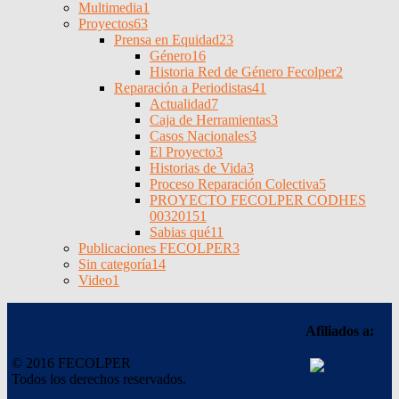
Multimedia
1
Proyectos
63
Prensa en Equidad
23
Género
16
Historia Red de Género Fecolper
2
Reparación a Periodistas
41
Actualidad
7
Caja de Herramientas
3
Casos Nacionales
3
El Proyecto
3
Historias de Vida
3
Proceso Reparación Colectiva
5
PROYECTO FECOLPER CODHES
0032015
1
Sabias qué
11
Publicaciones FECOLPER
3
Sin categoría
14
Video
1
Afiliados a:
© 2016 FECOLPER
Todos los derechos reservados.