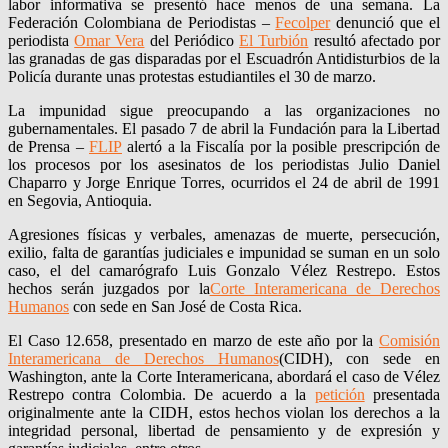
labor informativa se presentó hace menos de una semana. La
Federación Colombiana de Periodistas –
Fecolper
denunció que el
periodista
Omar Vera
del Periódico
El Turbión
resultó afectado por
las granadas de gas disparadas por el Escuadrón Antidisturbios de la
Policía durante unas protestas estudiantiles el 30 de marzo.
La impunidad sigue preocupando a las organizaciones no
gubernamentales. El pasado 7 de abril la Fundación para la Libertad
de Prensa –
FLIP
alertó a la Fiscalía por la posible prescripción de
los procesos por los asesinatos de los periodistas Julio Daniel
Chaparro y Jorge Enrique Torres, ocurridos el 24 de abril de 1991
en Segovia, Antioquia.
Agresiones físicas y verbales, amenazas de muerte, persecución,
exilio, falta de garantías judiciales e impunidad se suman en un solo
caso, el del camarógrafo Luis Gonzalo Vélez Restrepo. Estos
hechos serán juzgados por la
Corte Interamericana de Derechos
Humanos
con sede en San José de Costa Rica.
El Caso 12.658, presentado en marzo de este año por la
Comisión
Interamericana de Derechos Humanos
(CIDH), con sede en
Washington, ante la Corte Interamericana, abordará el caso de Vélez
Restrepo contra Colombia. De acuerdo a la
petición
presentada
originalmente ante la CIDH, estos hechos violan los derechos a la
integridad personal, libertad de pensamiento y de expresión y