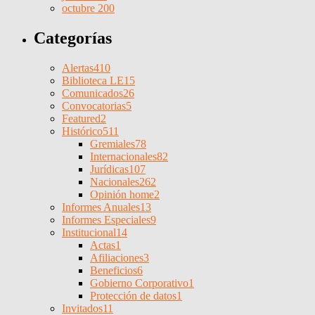
octubre 200
Categorías
Alertas
410
Biblioteca LE
15
Comunicados
26
Convocatorias
5
Featured
2
Histórico
511
Gremiales
78
Internacionales
82
Jurídicas
107
Nacionales
262
Opinión home
2
Informes Anuales
13
Informes Especiales
9
Institucional
14
Actas
1
Afiliaciones
3
Beneficios
6
Gobierno Corporativo
1
Protección de datos
1
Invitados
11