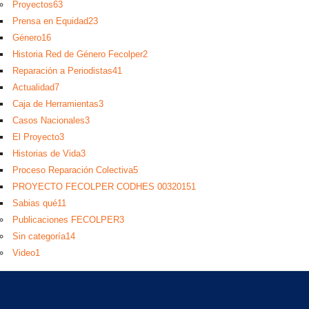
Proyectos
63
Prensa en Equidad
23
Género
16
Historia Red de Género Fecolper
2
Reparación a Periodistas
41
Actualidad
7
Caja de Herramientas
3
Casos Nacionales
3
El Proyecto
3
Historias de Vida
3
Proceso Reparación Colectiva
5
PROYECTO FECOLPER CODHES 0032015
1
Sabias qué
11
Publicaciones FECOLPER
3
Sin categoría
14
Video
1