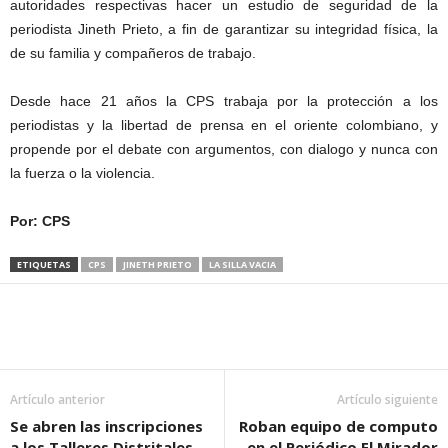
autoridades respectivas hacer un estudio de seguridad de la
periodista Jineth Prieto, a fin de garantizar su integridad física, la
de su familia y compañeros de trabajo.
Desde hace 21 años la CPS trabaja por la protección a los
periodistas y la libertad de prensa en el oriente colombiano, y
propende por el debate con argumentos, con dialogo y nunca con
la fuerza o la violencia.
Por: CPS
ETIQUETAS
CPS
JINETH PRIETO
LA SILLA VACIA
Artículo anterior
Artículo siguiente
Se abren las inscripciones
Roban equipo de computo
a los Talleres Distritales
en el Periódico El Mirador