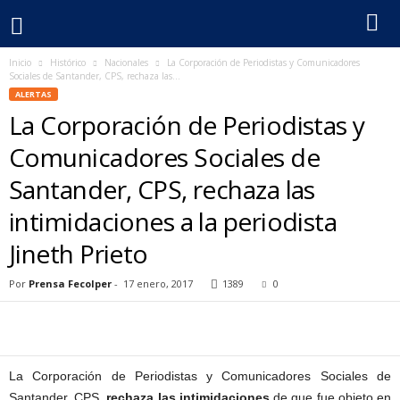
Inicio
Histórico
Nacionales
La Corporación de Periodistas y Comunicadores
F
Sociales de Santander, CPS, rechaza las...
ALERTAS
e
La Corporación de Periodistas y
c
Comunicadores Sociales de
Santander, CPS, rechaza las
o
intimidaciones a la periodista
l
Jineth Prieto
p
Por
Prensa Fecolper
-
17 enero, 2017
1389
0
e
r
La Corporación de Periodistas y Comunicadores Sociales de
Santander, CPS,
rechaza las intimidaciones
de que fue objeto en