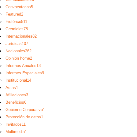
Convocatorias
5
Featured
2
Histórico
511
Gremiales
78
Internacionales
82
Jurídicas
107
Nacionales
262
Opinión home
2
Informes Anuales
13
Informes Especiales
9
Institucional
14
Actas
1
Afiliaciones
3
Beneficios
6
Gobierno Corporativo
1
Protección de datos
1
Invitados
11
Multimedia
1