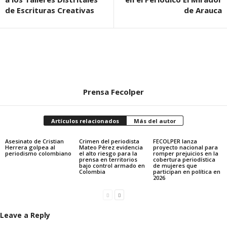
de Escrituras Creativas
de Arauca
Prensa Fecolper
Artículos relacionados
Más del autor
Asesinato de Cristian
Crimen del periodista
FECOLPER lanza
Herrera golpea al
Mateo Pérez evidencia
proyecto nacional para
periodismo colombiano
el alto riesgo para la
romper prejuicios en la
prensa en territorios
cobertura periodística
bajo control armado en
de mujeres que
Colombia
participan en política en
2026
Leave a Reply