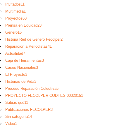
Invitados
11
Multimedia
1
Proyectos
63
Prensa en Equidad
23
Género
16
Historia Red de Género Fecolper
2
Reparación a Periodistas
41
Actualidad
7
Caja de Herramientas
3
Casos Nacionales
3
El Proyecto
3
Historias de Vida
3
Proceso Reparación Colectiva
5
PROYECTO FECOLPER CODHES 0032015
1
Sabias qué
11
Publicaciones FECOLPER
3
Sin categoría
14
Video
1