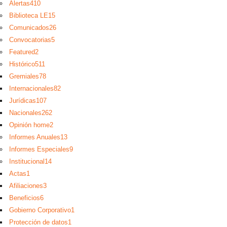
Alertas
410
Biblioteca LE
15
Comunicados
26
Convocatorias
5
Featured
2
Histórico
511
Gremiales
78
Internacionales
82
Jurídicas
107
Nacionales
262
Opinión home
2
Informes Anuales
13
Informes Especiales
9
Institucional
14
Actas
1
Afiliaciones
3
Beneficios
6
Gobierno Corporativo
1
Protección de datos
1