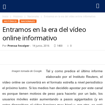
Inicio
Histórico
Nacionales
Entramos en la era del vídeo online informativo
F
HISTÓRICO
NACIONALES
Entramos en la era del vídeo
e
online informativo
c
Por
Prensa Fecolper
-
14 junio, 2016
1400
0
o
l
p
Tal y como predice el último informe
Imagen tomada de Google.
elaborado por el Instituto Reuters, el
e
vídeo online se convertirá en el formato estrella a nivel periodístico
el próximo lustro. Si los medios han decidido apostar por este canal
r
es porque tienen motivos de peso para hacerlo: por un lado, los
usuarios móviles están aumentando a pasos agigantados (y en
estos dispositivos el vídeo funciona muy bien) y, por otro, se está