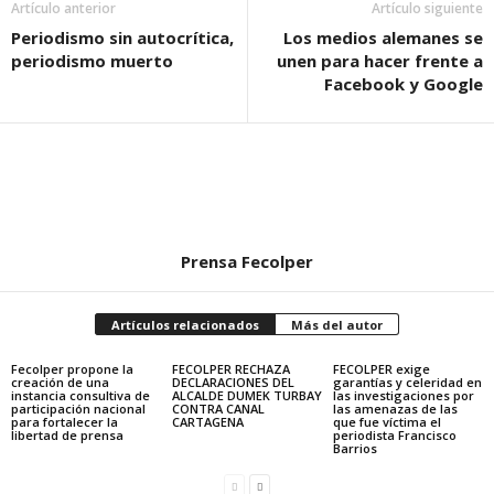
Artículo anterior
Artículo siguiente
Periodismo sin autocrítica,
Los medios alemanes se
periodismo muerto
unen para hacer frente a
Facebook y Google
Prensa Fecolper
Artículos relacionados
Más del autor
Fecolper propone la
FECOLPER RECHAZA
FECOLPER exige
creación de una
DECLARACIONES DEL
garantías y celeridad en
instancia consultiva de
ALCALDE DUMEK TURBAY
las investigaciones por
participación nacional
CONTRA CANAL
las amenazas de las
para fortalecer la
CARTAGENA
que fue víctima el
libertad de prensa
periodista Francisco
Barrios