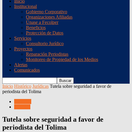
Inicio
Institucional
Gobierno Corporativo
Organizaciones Afiliadas
Únase a Fecolper
Beneficios
Protección de Datos
Servicios
Consultorio Jurídico
Proyectos
Reparación Periodistas
Monitoreo de Propiedad de los Medios
Alertas
Comunicados
Inicio
Histórico
Jurídicas
Tutela sobre seguridad a favor de
periodista del Tolima
Histórico
Jurídicas
Tutela sobre seguridad a favor de
periodista del Tolima