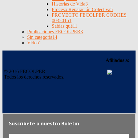
Historias de Vida
3
Proceso Reparación Colectiva
5
PROYECTO FECOLPER CODHES
0032015
1
Sabias qué
11
Publicaciones FECOLPER
3
Sin categoría
14
Video
1
Afiliados a:
© 2016 FECOLPER
Todos los derechos reservados.