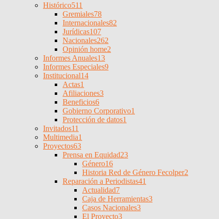
Histórico
511
Gremiales
78
Internacionales
82
Jurídicas
107
Nacionales
262
Opinión home
2
Informes Anuales
13
Informes Especiales
9
Institucional
14
Actas
1
Afiliaciones
3
Beneficios
6
Gobierno Corporativo
1
Protección de datos
1
Invitados
11
Multimedia
1
Proyectos
63
Prensa en Equidad
23
Género
16
Historia Red de Género Fecolper
2
Reparación a Periodistas
41
Actualidad
7
Caja de Herramientas
3
Casos Nacionales
3
El Proyecto
3