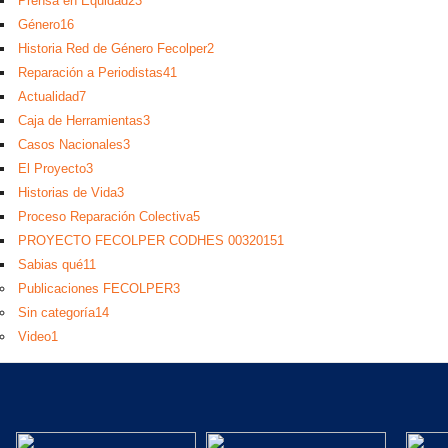
Prensa en Equidad
23
Género
16
Historia Red de Género Fecolper
2
Reparación a Periodistas
41
Actualidad
7
Caja de Herramientas
3
Casos Nacionales
3
El Proyecto
3
Historias de Vida
3
Proceso Reparación Colectiva
5
PROYECTO FECOLPER CODHES 0032015
1
Sabias qué
11
Publicaciones FECOLPER
3
Sin categoría
14
Video
1