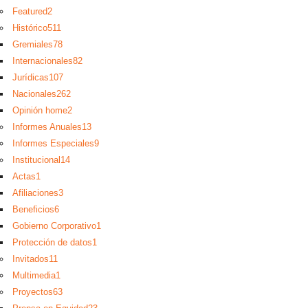
Featured
2
Histórico
511
Gremiales
78
Internacionales
82
Jurídicas
107
Nacionales
262
Opinión home
2
Informes Anuales
13
Informes Especiales
9
Institucional
14
Actas
1
Afiliaciones
3
Beneficios
6
Gobierno Corporativo
1
Protección de datos
1
Invitados
11
Multimedia
1
Proyectos
63