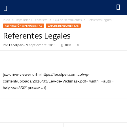
Inicio
Reparación a Periodistas
Caja de Herramientas
Referentes Legales
F
REPARACIÓN A PERIODISTAS
CAJA DE HERRAMIENTAS
Referentes Legales
e
Por
fecolper
-
9 septiembre, 2015
1881
0
c
o
l
[sz-drive-viewer url=»https://fecolper.com.co/wp-
content/uploads/2016/03/Ley-de-Víctimas-.pdf» width=»auto»
p
height=»850″ pre=»n» /]
e
r