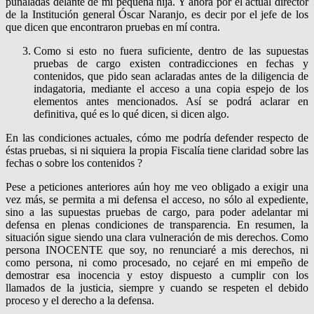
puñaladas delante de mi pequeña hija. Y ahora por el actual director
de la Institución general Óscar Naranjo, es decir por el jefe de los
que dicen que encontraron pruebas en mí contra.
Como si esto no fuera suficiente, dentro de las supuestas
pruebas de cargo existen contradicciones en fechas y
contenidos, que pido sean aclaradas antes de la diligencia de
indagatoria, mediante el acceso a una copia espejo de los
elementos antes mencionados. Así se podrá aclarar en
definitiva, qué es lo qué dicen, si dicen algo.
En las condiciones actuales, cómo me podría defender respecto de
éstas pruebas, si ni siquiera la propia Fiscalía tiene claridad sobre las
fechas o sobre los contenidos ?
Pese a peticiones anteriores aún hoy me veo obligado a exigir una
vez más, se permita a mi defensa el acceso, no sólo al expediente,
sino a las supuestas pruebas de cargo, para poder adelantar mi
defensa en plenas condiciones de transparencia. En resumen, la
situación sigue siendo una clara vulneración de mis derechos. Como
persona INOCENTE que soy, no renunciaré a mis derechos, ni
como persona, ni como procesado, no cejaré en mi empeño de
demostrar esa inocencia y estoy dispuesto a cumplir con los
llamados de la justicia, siempre y cuando se respeten el debido
proceso y el derecho a la defensa.