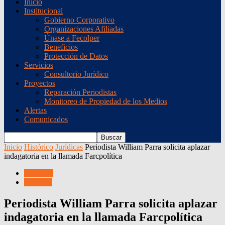
Inicio
Institucional
Gobierno Corporativo
Organizaciones Afiliadas
Únase a Fecolper
Beneficios
Protección de Datos
Servicios
Consultorio Jurídico
Proyectos
Reparación Periodistas
Monitoreo de Propiedad de los Medios
Alertas
Comunicados
Inicio
Histórico
Jurídicas
Periodista William Parra solicita aplazar
indagatoria en la llamada Farcpolítica
Histórico
Jurídicas
Periodista William Parra solicita aplazar
indagatoria en la llamada Farcpolítica