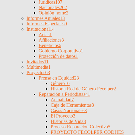
Jurídicas
107
Nacionales
262
Opinión home
2
Informes Anuales
13
Informes Especiales
9
Institucional
14
Actas
1
Afiliaciones
3
Beneficios
6
Gobierno Corporativo
1
Protección de datos
1
Invitados
11
Multimedia
1
Proyectos
63
Prensa en Equidad
23
Género
16
Historia Red de Género Fecolper
2
Reparación a Periodistas
41
Actualidad
7
Caja de Herramientas
3
Casos Nacionales
3
El Proyecto
3
Historias de Vida
3
Proceso Reparación Colectiva
5
PROYECTO FECOLPER CODHES