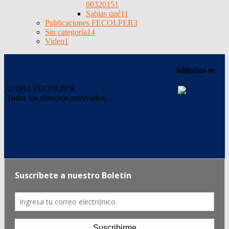
0032015
1
Sabias qué
11
Publicaciones FECOLPER
3
Sin categoría
14
Video
1
Afiliados a:
© 2016 FECOLPER
Todos los derechos reservados.