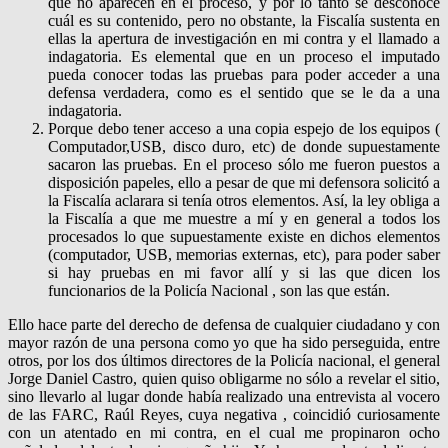
que no aparecen en el proceso, y por lo tanto se desconoce
cuál es su contenido, pero no obstante, la Fiscalía sustenta en
ellas la apertura de investigación en mi contra y el llamado a
indagatoria. Es elemental que en un proceso el imputado
pueda conocer todas las pruebas para poder acceder a una
defensa verdadera, como es el sentido que se le da a una
indagatoria.
Porque debo tener acceso a una copia espejo de los equipos (
Computador,USB, disco duro, etc) de donde supuestamente
sacaron las pruebas. En el proceso sólo me fueron puestos a
disposición papeles, ello a pesar de que mi defensora solicitó a
la Fiscalía aclarara si tenía otros elementos. Así, la ley obliga a
la Fiscalía a que me muestre a mí y en general a todos los
procesados lo que supuestamente existe en dichos elementos
(computador, USB, memorias externas, etc), para poder saber
si hay pruebas en mi favor allí y si las que dicen los
funcionarios de la Policía Nacional , son las que están.
Ello hace parte del derecho de defensa de cualquier ciudadano y con
mayor razón de una persona como yo que ha sido perseguida, entre
otros, por los dos últimos directores de la Policía nacional, el general
Jorge Daniel Castro, quien quiso obligarme no sólo a revelar el sitio,
sino llevarlo al lugar donde había realizado una entrevista al vocero
de las FARC, Raúl Reyes, cuya negativa , coincidió curiosamente
con un atentado en mi contra, en el cual me propinaron ocho