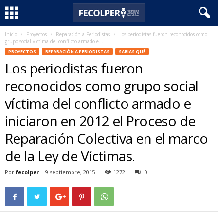
Inicio
Proyectos
Reparación a Periodistas
Los periodistas fueron reconocidos como
F
grupo social víctima del conflicto armado e...
PROYECTOS
REPARACIÓN A PERIODISTAS
SABIAS QUÉ
e
Los periodistas fueron
c
reconocidos como grupo social
víctima del conflicto armado e
o
iniciaron en 2012 el Proceso de
l
Reparación Colectiva en el marco
p
de la Ley de Víctimas.
e
Por
fecolper
-
9 septiembre, 2015
1272
0
r