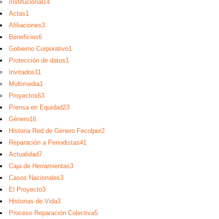
Institucional
14
Actas
1
Afiliaciones
3
Beneficios
6
Gobierno Corporativo
1
Protección de datos
1
Invitados
11
Multimedia
1
Proyectos
63
Prensa en Equidad
23
Género
16
Historia Red de Género Fecolper
2
Reparación a Periodistas
41
Actualidad
7
Caja de Herramientas
3
Casos Nacionales
3
El Proyecto
3
Historias de Vida
3
Proceso Reparación Colectiva
5