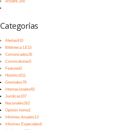
octubre 200
Categorías
Alertas
410
Biblioteca LE
15
Comunicados
26
Convocatorias
5
Featured
2
Histórico
511
Gremiales
78
Internacionales
82
Jurídicas
107
Nacionales
262
Opinión home
2
Informes Anuales
13
Informes Especiales
9