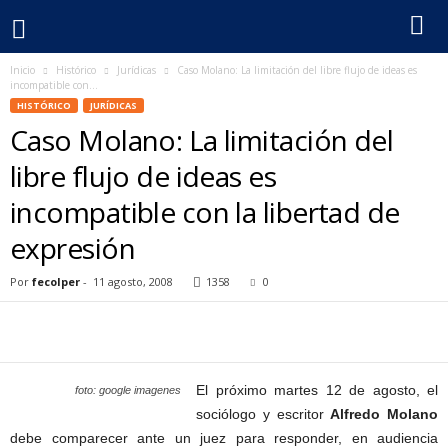
Inicio
Histórico
Jurídicas
Caso Molano: La limitación del libre flujo de ideas es
F
incompatible con...
HISTÓRICO
JURÍDICAS
e
Caso Molano: La limitación del
c
libre flujo de ideas es
incompatible con la libertad de
o
expresión
l
Por
fecolper
-
11 agosto, 2008
1358
0
p
e
r
El próximo martes 12 de agosto, el
foto: google imagenes
sociólogo y escritor
Alfredo Molano
debe comparecer ante un juez para responder, en audiencia