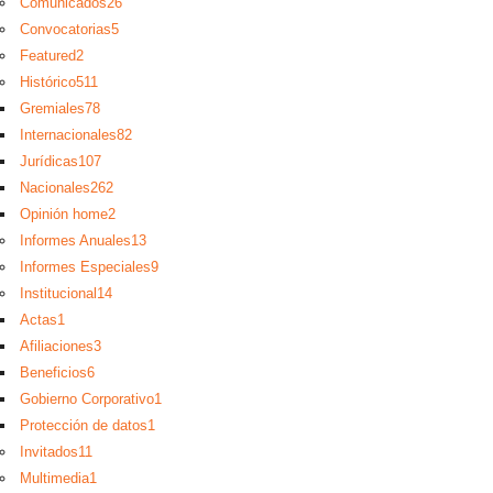
Comunicados
26
Convocatorias
5
Featured
2
Histórico
511
Gremiales
78
Internacionales
82
Jurídicas
107
Nacionales
262
Opinión home
2
Informes Anuales
13
Informes Especiales
9
Institucional
14
Actas
1
Afiliaciones
3
Beneficios
6
Gobierno Corporativo
1
Protección de datos
1
Invitados
11
Multimedia
1