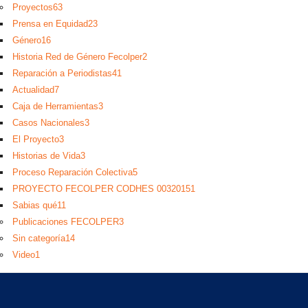
Proyectos
63
Prensa en Equidad
23
Género
16
Historia Red de Género Fecolper
2
Reparación a Periodistas
41
Actualidad
7
Caja de Herramientas
3
Casos Nacionales
3
El Proyecto
3
Historias de Vida
3
Proceso Reparación Colectiva
5
PROYECTO FECOLPER CODHES 0032015
1
Sabias qué
11
Publicaciones FECOLPER
3
Sin categoría
14
Video
1