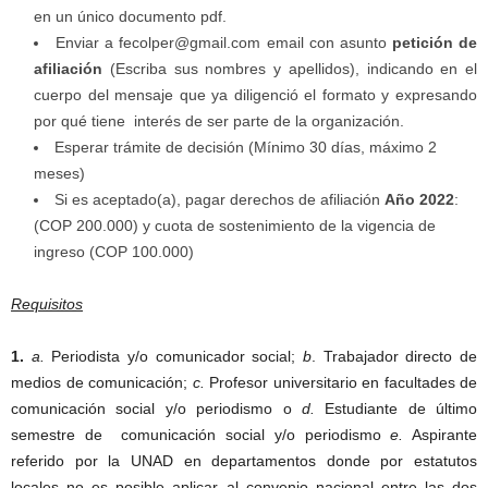
en un único documento pdf.
Enviar a fecolper@gmail.com email con asunto
petición de
afiliación
(Escriba sus nombres y apellidos), indicando en el
cuerpo del mensaje que ya diligenció el formato y expresando
por qué tiene interés de ser parte de la organización.
Esperar trámite de decisión (Mínimo 30 días, máximo 2
meses)
Si es aceptado(a), pagar derechos de afiliación
Año 2022
:
(COP 200.000) y cuota de sostenimiento de la vigencia de
ingreso (COP 100.000)
Requisitos
1.
a.
Periodista y/o comunicador social;
b
. Trabajador directo de
medios de comunicación;
c.
Profesor universitario en facultades de
comunicación social y/o periodismo o
d.
Estudiante de último
semestre de comunicación social y/o periodismo
e.
Aspirante
referido por la UNAD en departamentos donde por estatutos
locales no es posible aplicar al convenio nacional entre las dos