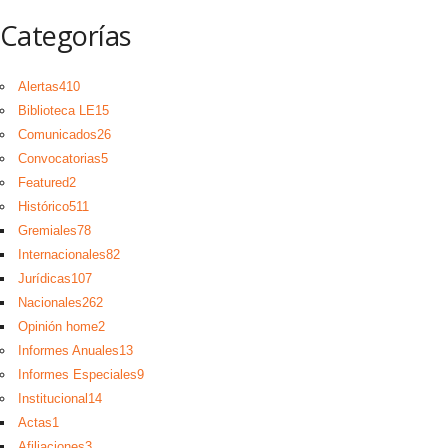
Categorías
Alertas
410
Biblioteca LE
15
Comunicados
26
Convocatorias
5
Featured
2
Histórico
511
Gremiales
78
Internacionales
82
Jurídicas
107
Nacionales
262
Opinión home
2
Informes Anuales
13
Informes Especiales
9
Institucional
14
Actas
1
Afiliaciones
3