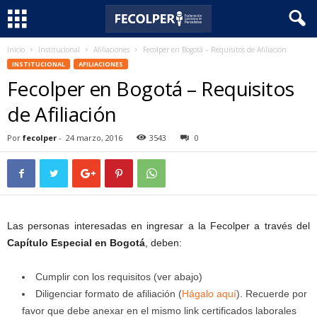
Inicio
Institucional
Afiliaciones
Fecolper en Bogotá – Requisitos de Afiliación
F
INSTITUCIONAL
AFILIACIONES
Fecolper en Bogotá – Requisitos
e
de Afiliación
c
Por
fecolper
-
24 marzo, 2016
3543
0
o
l
p
Las personas interesadas en ingresar a la Fecolper a través del
e
Capítulo Especial en Bogotá
, deben:
r
Cumplir con los requisitos (ver abajo)
Diligenciar formato de afiliación (
Hágalo aquí
). Recuerde por
favor que debe anexar en el mismo link certificados laborales