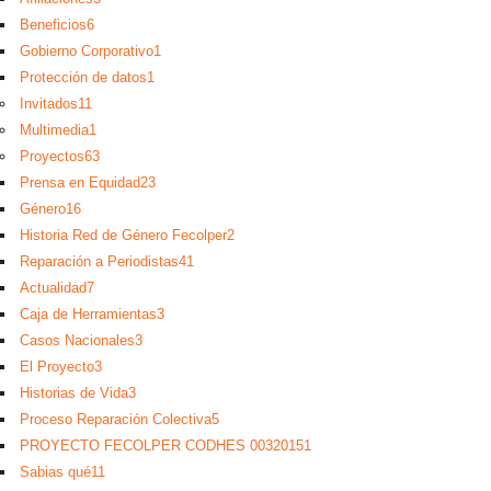
Beneficios
6
Gobierno Corporativo
1
Protección de datos
1
Invitados
11
Multimedia
1
Proyectos
63
Prensa en Equidad
23
Género
16
Historia Red de Género Fecolper
2
Reparación a Periodistas
41
Actualidad
7
Caja de Herramientas
3
Casos Nacionales
3
El Proyecto
3
Historias de Vida
3
Proceso Reparación Colectiva
5
PROYECTO FECOLPER CODHES 0032015
1
Sabias qué
11