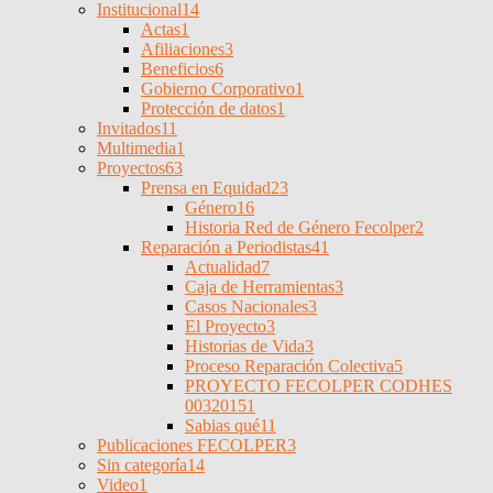
Institucional
14
Actas
1
Afiliaciones
3
Beneficios
6
Gobierno Corporativo
1
Protección de datos
1
Invitados
11
Multimedia
1
Proyectos
63
Prensa en Equidad
23
Género
16
Historia Red de Género Fecolper
2
Reparación a Periodistas
41
Actualidad
7
Caja de Herramientas
3
Casos Nacionales
3
El Proyecto
3
Historias de Vida
3
Proceso Reparación Colectiva
5
PROYECTO FECOLPER CODHES
0032015
1
Sabias qué
11
Publicaciones FECOLPER
3
Sin categoría
14
Video
1