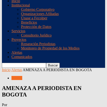
Inicio
Institucional
Gobierno Corporativo
Organizaciones Afiliadas
Únase a Fecolper
Beneficios
Protección de Datos
Servicios
Consultorio Jurídico
Proyectos
Reparación Periodistas
Monitoreo de Propiedad de los Medios
Alertas
Comunicados
Inicio
Alertas
AMENAZA A PERIODISTA EN BOGOTA
Alertas
AMENAZA A PERIODISTA EN
BOGOTA
Por