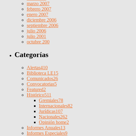
marzo 2007
febrero 2007
enero 2007
diciembre 2006
septiembre 2006
julio 2006
julio 2001
octubre 200
Categorías
Alertas
410
Biblioteca LE
15
Comunicados
26
Convocatorias
5
Featured
2
Histórico
511
Gremiales
78
Internacionales
82
Jurídicas
107
Nacionales
262
Opinión home
2
Informes Anuales
13
Informes Especiales
9