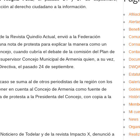
ción al derecho ciudadano a la información.
Afilia
Alerta
Benefi
 de la Revista Quindío Actual, envió a la Federación
Comun
na nota de protesta para explicar la manera como un
Consul
 Concejo, cuando cubría el debate de la comisión del Plan de
Conta
 supervisor Concejo Municipal de Armenia quien, a su vez,
Docum
 Directiva, el pasado 24 de septiembre.
DWQA 
Estatu
caso se suma al de otros periodistas de la región con los
Galeri
ener en cuenta al Concejo de Armenia como fuente de
Gobier
a de protesta a la Presidenta del Concejo, con copia a la
Histór
Membe
Mi cue
News
Organi
l Noticiero de Todelar y de la revista Impacto X, denunció a
Realiz