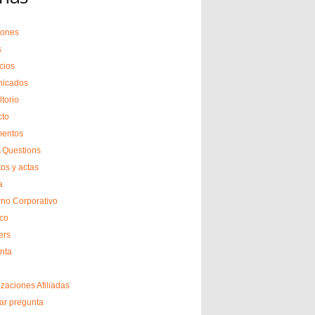
ciones
s
cios
icados
torio
cto
entos
Questions
tos y actas
a
no Corporativo
ico
rs
nta
zaciones Afiliadas
ar pregunta