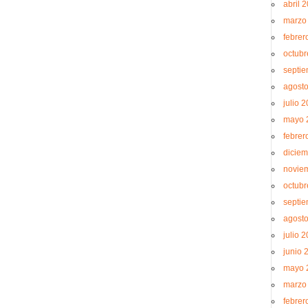
abril 
marzo
febrer
octubr
septi
agost
julio 
mayo 
febrer
diciem
novie
octubr
septi
agost
julio 
junio 
mayo 
marzo
febrer