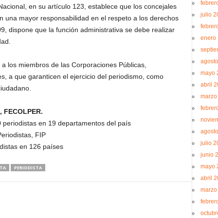
febrer
acional, en su artículo 123, establece que los concejales
julio 
nen una mayor responsabilidad en el respeto a los derechos
febrer
9, dispone que la función administrativa se debe realizar
enero
dad.
septi
agost
a los miembros de las Corporaciones Públicas,
mayo 
s, a que garanticen el ejercicio del periodismo, como
abril 
ciudadano.
marzo
febrer
s, FECOLPER.
novie
eriodistas en 19 departamentos del país
agost
Periodistas, FIP
julio 
distas en 126 países
junio 
mayo 
LTA
PERIODISTA
abril 
marzo
febrer
octubr