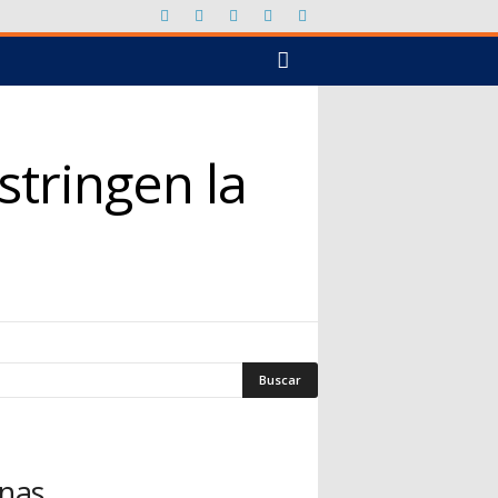
tringen la
nas