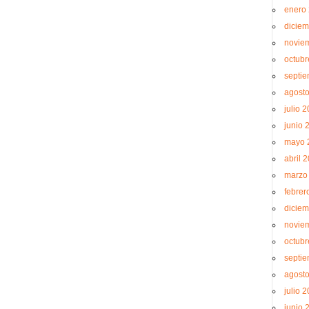
enero
diciem
novie
octubr
septi
agost
julio 
junio 
mayo 
abril 
marzo
febrer
diciem
novie
octubr
septie
agost
julio 
junio 