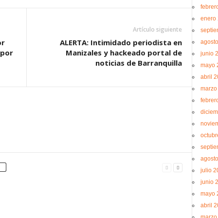
febrer
enero
Artículo siguiente
septi
or
ALERTA: Intimidado periodista en
agost
 por
Manizales y hackeado portal de
junio 
noticias de Barranquilla
mayo 
abril 
marzo
febrer
diciem
novie
octubr
septi
agost
julio 
junio 
mayo 
abril 
marzo