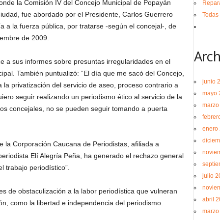
onde la Comisión IV del Concejo Municipal de Popayán
Repara
ciudad, fue abordado por el Presidente, Carlos Guerrero
Todas 
ía a la fuerza pública, por tratarse -según el concejal-, de
iembre de 2009.
Arch
ce a sus informes sobre presuntas irregularidades en el
ipal. También puntualizó: “El día que me sacó del Concejo,
junio 
 privatización del servicio de aseo, proceso contrario a
mayo 
ro seguir realizando un periodismo ético al servicio de la
marzo
los concejales, no se pueden seguir tomando a puerta
febrer
enero
diciem
de la Corporación Caucana de Periodistas, afiliada a
novie
eriodista Elí Alegría Peña, ha generado el rechazo general
septi
 trabajo periodístico”.
julio 
novie
 de obstaculización a la labor periodística que vulneran
abril 
ón, como la libertad e independencia del periodismo.
marzo