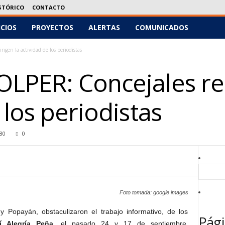
STÓRICO
CONTACTO
ICIOS
PROYECTOS
ALERTAS
COMUNICADOS
gen la actividad de los periodistas
LPER: Concejales res
 los periodistas
80
0
Foto tomada: google images
y Popayán, obstaculizaron el trabajo informativo, de los
Pági
lí Alegría Peña
, el pasado 24 y 17 de septiembre,