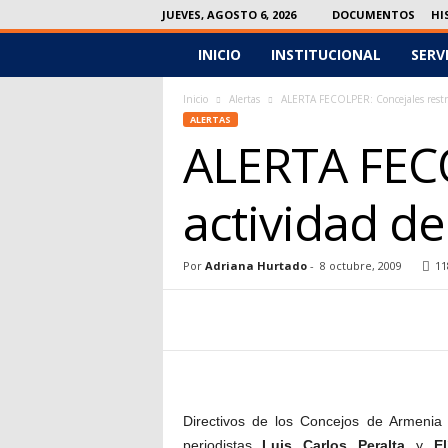
JUEVES, AGOSTO 6, 2026
DOCUMENTOS
HI
INICIO
INSTITUCIONAL
SERV
F
e
Inicio
Alertas
ALERTA FECOLPER: Concejales restrin
ALERTAS
ALERTA FECO
c
o
actividad de
l
Por
Adriana Hurtado
-
8 octubre, 2009
11
p
e
r
Directivos de los Concejos de Armenia 
periodistas
Luis Carlos Peralta
y
E