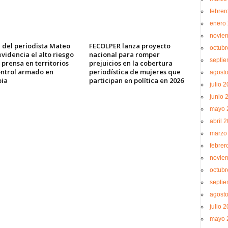
febrer
enero
novie
 del periodista Mateo
FECOLPER lanza proyecto
octubr
videncia el alto riesgo
nacional para romper
septi
 prensa en territorios
prejuicios en la cobertura
ontrol armado en
periodística de mujeres que
agost
ia
participan en política en 2026
julio 
junio 
mayo 
abril 
marzo
febrer
novie
octubr
septi
agost
julio 
mayo 