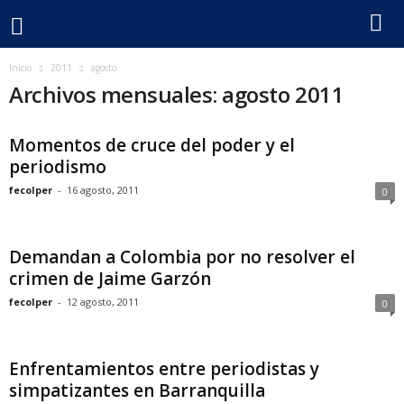
F
Inicio
2011
agosto
Archivos mensuales: agosto 2011
e
Momentos de cruce del poder y el
c
periodismo
o
fecolper
-
16 agosto, 2011
0
l
Demandan a Colombia por no resolver el
p
crimen de Jaime Garzón
fecolper
-
12 agosto, 2011
0
e
r
Enfrentamientos entre periodistas y
simpatizantes en Barranquilla