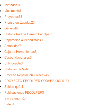
Invitados
11
Multimedia
1
Proyectos
63
Prensa en Equidad
23
Género
16
Historia Red de Género Fecolper
2
Reparación a Periodistas
41
Actualidad
7
Caja de Herramientas
3
Casos Nacionales
3
El Proyecto
3
Historias de Vida
3
Proceso Reparación Colectiva
5
PROYECTO FECOLPER CODHES 0032015
1
Sabias qué
11
Publicaciones FECOLPER
3
Sin categoría
14
Video
1