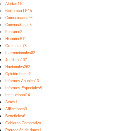
Alertas
410
Biblioteca LE
15
Comunicados
26
Convocatorias
5
Featured
2
Histórico
511
Gremiales
78
Internacionales
82
Jurídicas
107
Nacionales
262
Opinión home
2
Informes Anuales
13
Informes Especiales
9
Institucional
14
Actas
1
Afiliaciones
3
Beneficios
6
Gobierno Corporativo
1
Protección de datos
1