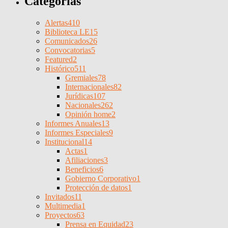
Categorías
Alertas
410
Biblioteca LE
15
Comunicados
26
Convocatorias
5
Featured
2
Histórico
511
Gremiales
78
Internacionales
82
Jurídicas
107
Nacionales
262
Opinión home
2
Informes Anuales
13
Informes Especiales
9
Institucional
14
Actas
1
Afiliaciones
3
Beneficios
6
Gobierno Corporativo
1
Protección de datos
1
Invitados
11
Multimedia
1
Proyectos
63
Prensa en Equidad
23