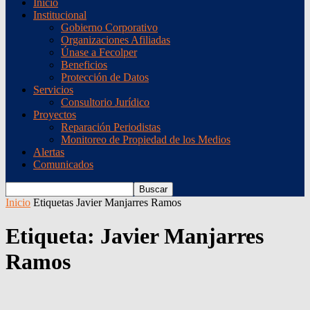
Inicio
Institucional
Gobierno Corporativo
Organizaciones Afiliadas
Únase a Fecolper
Beneficios
Protección de Datos
Servicios
Consultorio Jurídico
Proyectos
Reparación Periodistas
Monitoreo de Propiedad de los Medios
Alertas
Comunicados
Inicio
Etiquetas
Javier Manjarres Ramos
Etiqueta: Javier Manjarres
Ramos