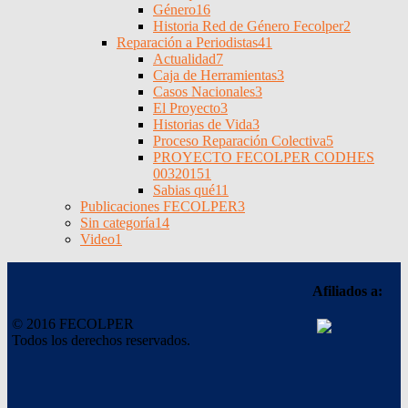
Género
16
Historia Red de Género Fecolper
2
Reparación a Periodistas
41
Actualidad
7
Caja de Herramientas
3
Casos Nacionales
3
El Proyecto
3
Historias de Vida
3
Proceso Reparación Colectiva
5
PROYECTO FECOLPER CODHES
0032015
1
Sabias qué
11
Publicaciones FECOLPER
3
Sin categoría
14
Video
1
Afiliados a:
© 2016 FECOLPER
Todos los derechos reservados.