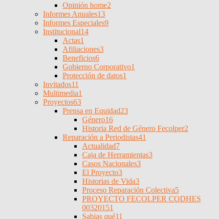
Opinión home
2
Informes Anuales
13
Informes Especiales
9
Institucional
14
Actas
1
Afiliaciones
3
Beneficios
6
Gobierno Corporativo
1
Protección de datos
1
Invitados
11
Multimedia
1
Proyectos
63
Prensa en Equidad
23
Género
16
Historia Red de Género Fecolper
2
Reparación a Periodistas
41
Actualidad
7
Caja de Herramientas
3
Casos Nacionales
3
El Proyecto
3
Historias de Vida
3
Proceso Reparación Colectiva
5
PROYECTO FECOLPER CODHES
0032015
1
Sabias qué
11