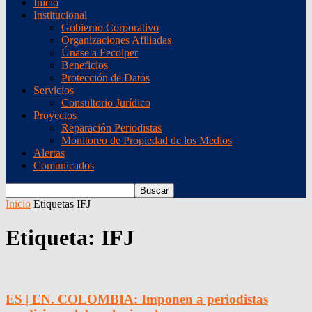
Inicio
Institucional
Gobierno Corporativo
Organizaciones Afiliadas
Únase a Fecolper
Beneficios
Protección de Datos
Servicios
Consultorio Jurídico
Proyectos
Reparación Periodistas
Monitoreo de Propiedad de los Medios
Alertas
Comunicados
Inicio
Etiquetas
IFJ
Etiqueta: IFJ
ES | EN. COLOMBIA: Imponen a periodistas