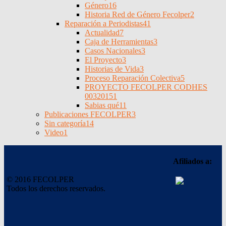
Género
16
Historia Red de Género Fecolper
2
Reparación a Periodistas
41
Actualidad
7
Caja de Herramientas
3
Casos Nacionales
3
El Proyecto
3
Historias de Vida
3
Proceso Reparación Colectiva
5
PROYECTO FECOLPER CODHES
0032015
1
Sabias qué
11
Publicaciones FECOLPER
3
Sin categoría
14
Video
1
Afiliados a:
© 2016 FECOLPER
Todos los derechos reservados.