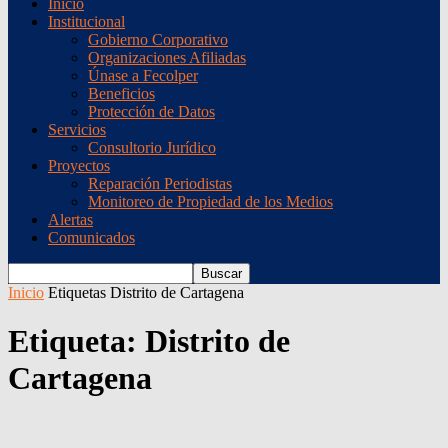
Inicio
Institucional
Gobierno Corporativo
Organizaciones Afiliadas
Únase a Fecolper
Beneficios
Protección de Datos
Servicios
Consultorio Jurídico
Proyectos
Reparación Periodistas
Monitoreo de Propiedad de los Medios
Alertas
Comunicados
Inicio
Etiquetas
Distrito de Cartagena
Etiqueta: Distrito de
Cartagena