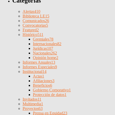
Categorías
Alertas
410
Biblioteca LE
15
Comunicados
26
Convocatorias
5
Featured
2
Histórico
511
Gremiales
78
Internacionales
82
Jurídicas
107
Nacionales
262
Opinión home
2
Informes Anuales
13
Informes Especiales
9
Institucional
14
Actas
1
Afiliaciones
3
Beneficios
6
Gobierno Corporativo
1
Protección de datos
1
Invitados
11
Multimedia
1
Proyectos
63
Prensa en Equidad
23