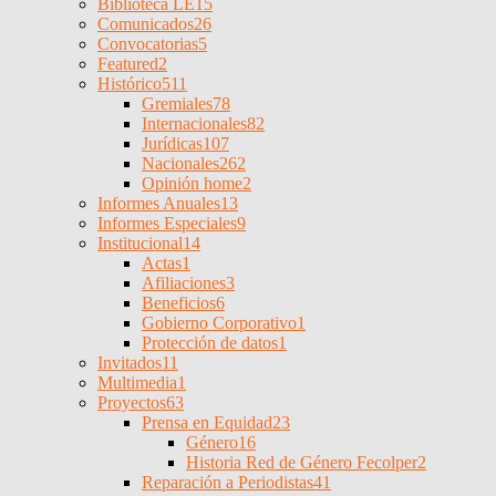
Biblioteca LE
15
Comunicados
26
Convocatorias
5
Featured
2
Histórico
511
Gremiales
78
Internacionales
82
Jurídicas
107
Nacionales
262
Opinión home
2
Informes Anuales
13
Informes Especiales
9
Institucional
14
Actas
1
Afiliaciones
3
Beneficios
6
Gobierno Corporativo
1
Protección de datos
1
Invitados
11
Multimedia
1
Proyectos
63
Prensa en Equidad
23
Género
16
Historia Red de Género Fecolper
2
Reparación a Periodistas
41