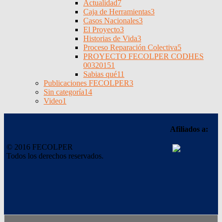
Actualidad
7
Caja de Herramientas
3
Casos Nacionales
3
El Proyecto
3
Historias de Vida
3
Proceso Reparación Colectiva
5
PROYECTO FECOLPER CODHES
0032015
1
Sabias qué
11
Publicaciones FECOLPER
3
Sin categoría
14
Video
1
Afiliados a:
© 2016 FECOLPER
Todos los derechos reservados.