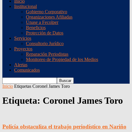
Inicio
Institucional
Gobierno Corporativo
Organizaciones Afiliadas
Únase a Fecolper
Beneficios
Protección de Datos
Servicios
Consultorio Jurídico
Proyectos
Reparación Periodistas
Monitoreo de Propiedad de los Medios
Alertas
Comunicados
Inicio
Etiquetas
Coronel James Toro
Etiqueta: Coronel James Toro
Policía obstaculiza el trabajo periodístico en Nariño