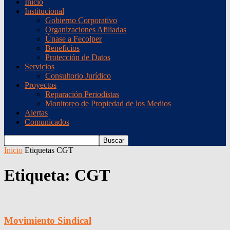
Inicio
Institucional
Gobierno Corporativo
Organizaciones Afiliadas
Únase a Fecolper
Beneficios
Protección de Datos
Servicios
Consultorio Jurídico
Proyectos
Reparación Periodistas
Monitoreo de Propiedad de los Medios
Alertas
Comunicados
Inicio
Etiquetas
CGT
Etiqueta: CGT
Movimiento Sindical