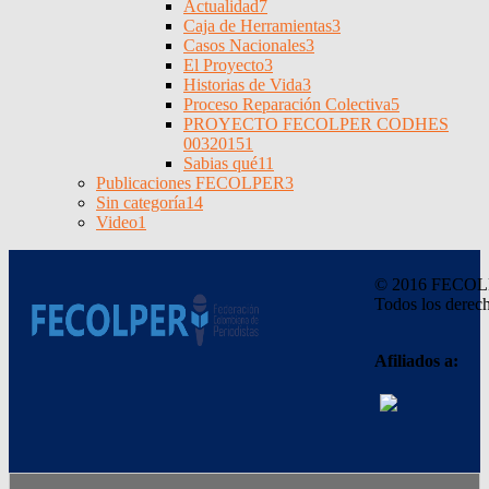
Actualidad
7
Caja de Herramientas
3
Casos Nacionales
3
El Proyecto
3
Historias de Vida
3
Proceso Reparación Colectiva
5
PROYECTO FECOLPER CODHES
0032015
1
Sabias qué
11
Publicaciones FECOLPER
3
Sin categoría
14
Video
1
© 2016 FECO
Todos los derech
Afiliados a: