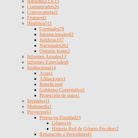
Biblioteca LE
15
Comunicados
26
Convocatorias
5
Featured
2
Histórico
511
Gremiales
78
Internacionales
82
Jurídicas
107
Nacionales
262
Opinión home
2
Informes Anuales
13
Informes Especiales
9
Institucional
14
Actas
1
Afiliaciones
3
Beneficios
6
Gobierno Corporativo
1
Protección de datos
1
Invitados
11
Multimedia
1
Proyectos
63
Prensa en Equidad
23
Género
16
Historia Red de Género Fecolper
2
Reparación a Periodistas
41