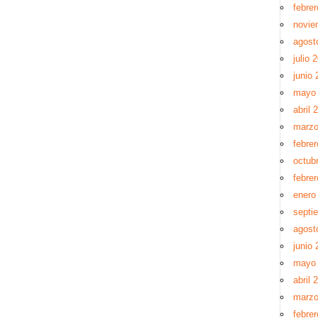
febre
novie
agost
julio 
junio 
mayo
abril 
marzo
febre
octub
febre
enero
septi
agost
junio 
mayo
abril 
marzo
febre