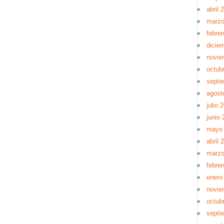
abril 
marzo
febre
dicie
novie
octub
septi
agost
julio 
junio 
mayo 
abril 
marzo
febrer
enero
novie
octub
septi