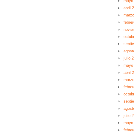
mayo
abril 
marzo
febre
novie
octub
septi
agost
julio 
mayo
abril 
marzo
febre
octub
septi
agost
julio 
mayo
febre