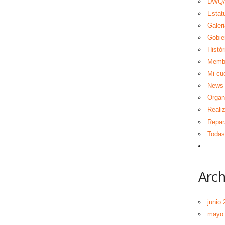
DWQA
Estat
Galeri
Gobie
Histór
Memb
Mi cu
News
Organ
Reali
Repar
Todas 
Arch
junio 
mayo