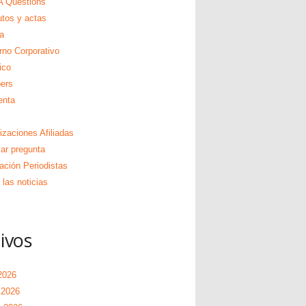
 Questions
utos y actas
a
rno Corporativo
ico
ers
enta
izaciones Afiliadas
zar pregunta
ación Periodistas
las noticias
ivos
2026
 2026