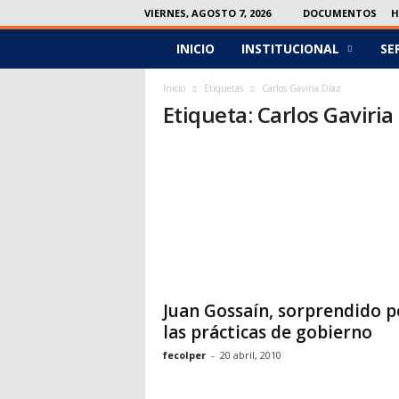
VIERNES, AGOSTO 7, 2026
DOCUMENTOS
H
INICIO
INSTITUCIONAL
SE
F
e
Inicio
Etiquetas
Carlos Gaviria Díaz
Etiqueta: Carlos Gaviria
c
o
l
p
e
Juan Gossaín, sorprendido p
r
las prácticas de gobierno
fecolper
-
20 abril, 2010