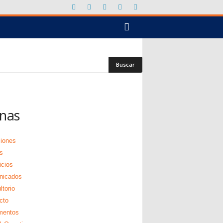
nas
ciones
s
icios
nicados
torio
cto
mentos