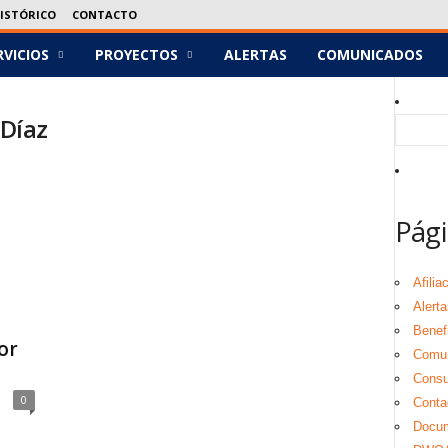
ISTÓRICO
CONTACTO
RVICIOS
PROYECTOS
ALERTAS
COMUNICADOS
 Díaz
Pági
Afilia
Alerta
Benef
or
Comu
Consul
0
Conta
Docu