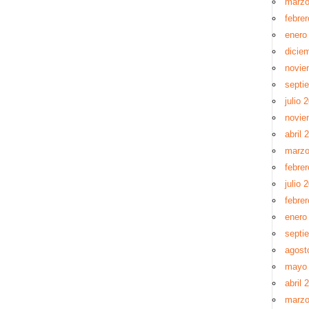
marzo
febre
enero
dicie
novie
septi
julio 
novie
abril 
marzo
febre
julio 
febre
enero
septi
agost
mayo
abril 
marzo