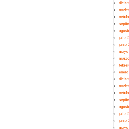
dicie
novie
octub
septi
agost
julio 
junio 
mayo
marzo
febre
enero
dicie
novie
octub
septi
agost
julio 
junio 
mayo