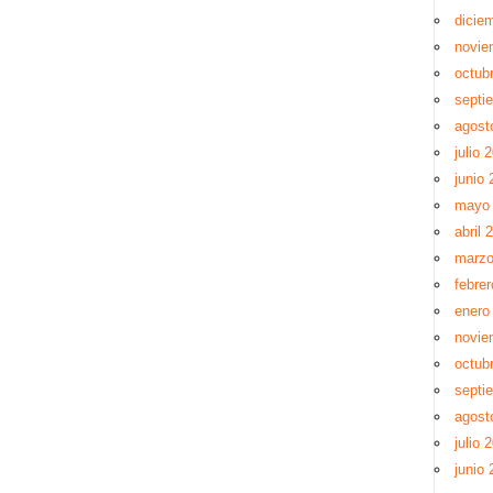
dicie
novie
octub
septi
agost
julio 
junio 
mayo
abril 
marzo
febre
enero
novie
octub
septi
agost
julio 
junio 