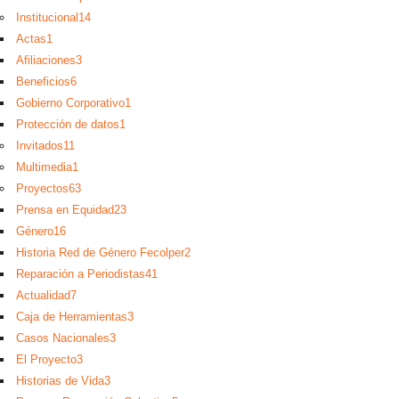
Institucional
14
Actas
1
Afiliaciones
3
Beneficios
6
Gobierno Corporativo
1
Protección de datos
1
Invitados
11
Multimedia
1
Proyectos
63
Prensa en Equidad
23
Género
16
Historia Red de Género Fecolper
2
Reparación a Periodistas
41
Actualidad
7
Caja de Herramientas
3
Casos Nacionales
3
El Proyecto
3
Historias de Vida
3