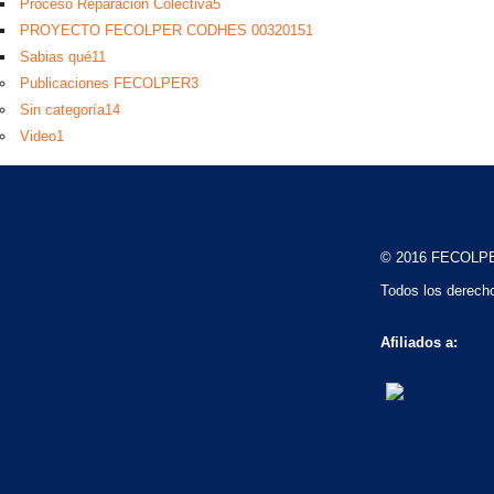
Proceso Reparación Colectiva
5
PROYECTO FECOLPER CODHES 0032015
1
Sabias qué
11
Publicaciones FECOLPER
3
Sin categoría
14
Video
1
© 2016 FECOLP
Todos los derech
Afiliados a: