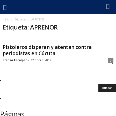
F
Inicio
Etiquetas
APRENOR
Etiqueta: APRENOR
e
c
Pistoleros disparan y atentan contra
periodistas en Cúcuta
o
Prensa Fecolper
-
12 enero, 2017
0
l
p
e
r
Páginas