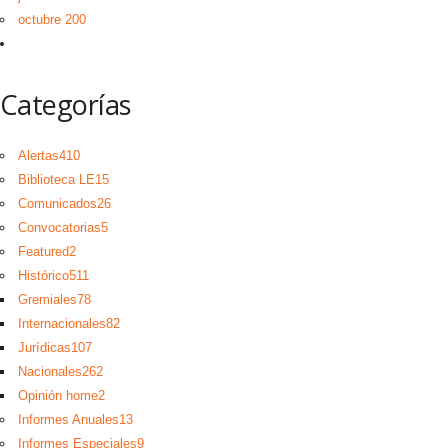
octubre 200
Categorías
Alertas
410
Biblioteca LE
15
Comunicados
26
Convocatorias
5
Featured
2
Histórico
511
Gremiales
78
Internacionales
82
Jurídicas
107
Nacionales
262
Opinión home
2
Informes Anuales
13
Informes Especiales
9