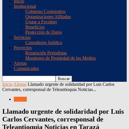
Inicio
Institucional
Gobierno Corporativo
Organizaciones Afiliadas
Únase a Fecolper
Beneficios
Protección de Datos
Servicios
Consultorio Jurídico
Proyectos
Reparación Periodistas
Monitoreo de Propiedad de los Medios
Alertas
Comunicados
Inicio
Alertas
Llamado urgente de solidaridad por Luis Carlos
Cervantes, corresponsal de Teleantioquia Noticias...
Alertas
Llamado urgente de solidaridad por Luis
Carlos Cervantes, corresponsal de
Teleantioquia Noticias en Tarazá