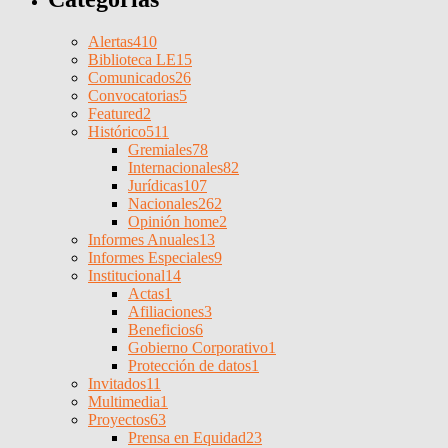
Alertas
410
Biblioteca LE
15
Comunicados
26
Convocatorias
5
Featured
2
Histórico
511
Gremiales
78
Internacionales
82
Jurídicas
107
Nacionales
262
Opinión home
2
Informes Anuales
13
Informes Especiales
9
Institucional
14
Actas
1
Afiliaciones
3
Beneficios
6
Gobierno Corporativo
1
Protección de datos
1
Invitados
11
Multimedia
1
Proyectos
63
Prensa en Equidad
23