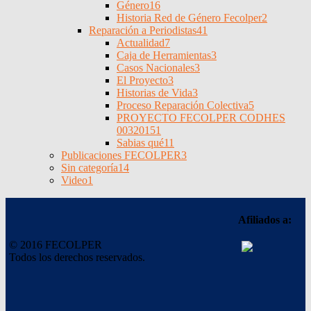
Género
16
Historia Red de Género Fecolper
2
Reparación a Periodistas
41
Actualidad
7
Caja de Herramientas
3
Casos Nacionales
3
El Proyecto
3
Historias de Vida
3
Proceso Reparación Colectiva
5
PROYECTO FECOLPER CODHES
0032015
1
Sabias qué
11
Publicaciones FECOLPER
3
Sin categoría
14
Video
1
Afiliados a:
© 2016 FECOLPER
Todos los derechos reservados.