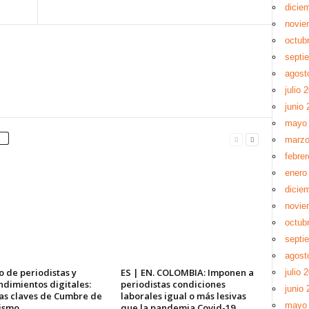
dicie
novie
octub
septi
agost
julio 
junio 
mayo
marzo
febre
enero
dicie
novie
octub
septi
agost
 de periodistas y
ES | EN. COLOMBIA: Imponen a
julio 
dimientos digitales:
periodistas condiciones
junio 
as claves de Cumbre de
laborales igual o más lesivas
mayo
ismo
que la pandemia Covid-19