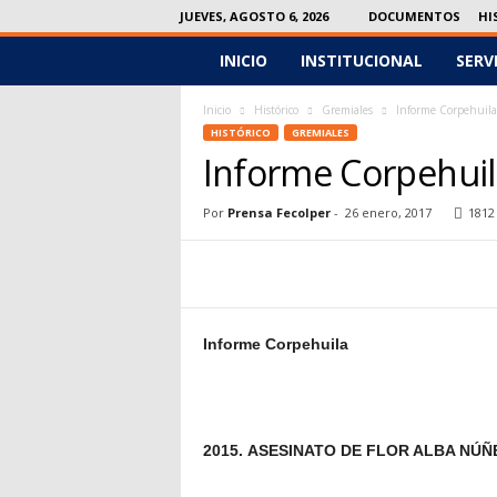
JUEVES, AGOSTO 6, 2026
DOCUMENTOS
HI
INICIO
INSTITUCIONAL
SERV
F
e
Inicio
Histórico
Gremiales
Informe Corpehuil
HISTÓRICO
GREMIALES
c
Informe Corpehuil
o
Por
Prensa Fecolper
-
26 enero, 2017
1812
l
p
Informe Corpehuila
e
r
2015.
ASESINATO DE FLOR ALBA NÚÑ