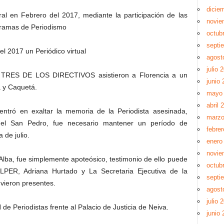
dicie
ral en Febrero del 2017, mediante la participación de las
novie
gramas de Periodismo
octub
septi
el 2017 un Periódico virtual
agost
julio 
s, TRES DE LOS DIRECTIVOS asistieron a Florencia a un
junio 
a y Caquetá.
mayo
abril 
ntró en exaltar la memoria de la Periodista asesinada,
marzo
del San Pedro, fue necesario mantener un período de
febre
 de julio.
enero
novie
Alba, fue simplemente apoteósico, testimonio de ello puede
octub
PER, Adriana Hurtado y La Secretaria Ejecutiva de la
septi
vieron presentes.
agost
julio 
de Periodistas frente al Palacio de Justicia de Neiva.
junio 