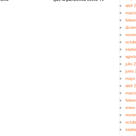
abril 
marzo
febre
dicie
novie
octub
septi
agost
julio 
junio 
mayo 
abril 
marzo
febrer
enero
novie
octub
septi