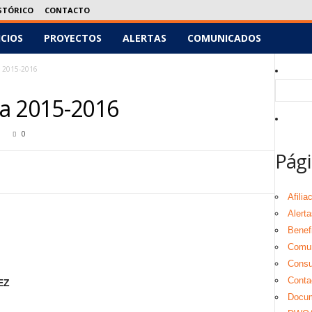
STÓRICO
CONTACTO
ICIOS
PROYECTOS
ALERTAS
COMUNICADOS
a 2015-2016
a 2015-2016
0
Pági
Afilia
Alerta
Benef
Comu
Consul
Conta
EZ
Docu