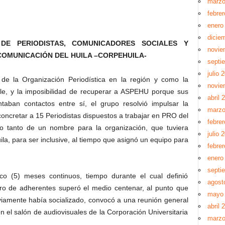
marzo
febre
enero
dicie
DE PERIODISTAS, COMUNICADORES SOCIALES Y
novie
COMUNICACIÓN DEL HUILA –CORPEHUILA-
septi
julio 
ia de la Organización Periodística en la región y como la
novie
ible, y la imposibilidad de recuperar a ASPEHU porque sus
abril 
ntaban contactos entre sí, el grupo resolvió impulsar la
marzo
 concretar a 15 Periodistas dispuestos a trabajar en PRO del
febre
nto tanto de un nombre para la organización, que tuviera
julio 
ila, para ser inclusive, al tiempo que asignó un equipo para
febre
enero
septi
co (5) meses continuos, tiempo durante el cual definió
agost
ro de adherentes superó el medio centenar, al punto que
mayo
iamente había socializado, convocó a una reunión general
abril 
n el salón de audiovisuales de la Corporación Universitaria
marzo