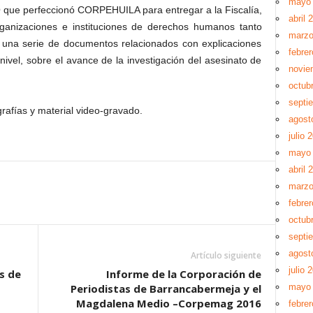
mayo
ue perfeccionó CORPEHUILA para entregar a la Fiscalía,
abril 
rganizaciones e instituciones de derechos humanos tanto
marzo
 una serie de documentos relacionados con explicaciones
febre
ivel, sobre el avance de la investigación del asesinato de
novie
octub
septi
rafías y material video-gravado.
agost
julio 
mayo
abril 
marzo
febre
octub
septi
agost
Artículo siguiente
julio 
s de
Informe de la Corporación de
Periodistas de Barrancabermeja y el
mayo
Magdalena Medio –Corpemag 2016
febre