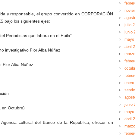
febre
novie
etida y responsable, el grupo convertido en CORPORACIÓN
agost
 bajo los siguientes ejes:
julio 
junio 
del Periodistas que labora en el Huila”
mayo
abril 
mo investigativo Flor Alba Núñez
marzo
febre
e Flor Alba Núñez
octub
febre
enero
septi
ación
agost
junio 
a en Octubre)
mayo
abril 
a Agencia cultural del Banco de la República, ofrecer un
marzo
febre