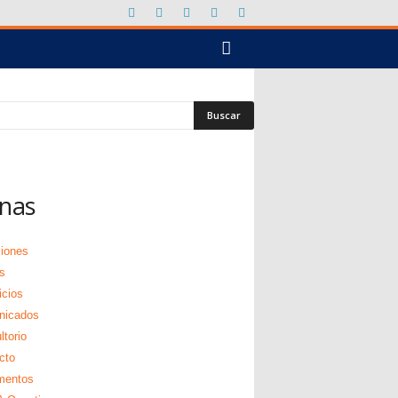
nas
ciones
s
icios
nicados
torio
cto
mentos