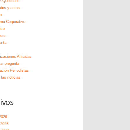
 Questions
utos y actas
a
rno Corporativo
ico
ers
enta
izaciones Afiliadas
zar pregunta
ación Periodistas
las noticias
ivos
2026
 2026