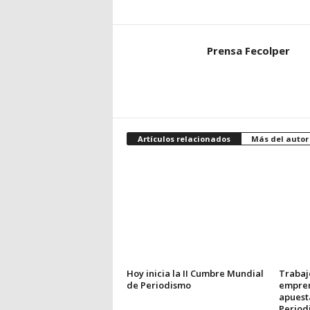
Prensa Fecolper
Artículos relacionados
Más del autor
Hoy inicia la II Cumbre Mundial
Trabajo
de Periodismo
empren
apuest
Period