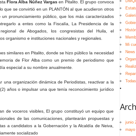
DWQA
ista
Flora Alba Núñez Vargas
en Pitalito. El grupo convoca
Estat
 lo que se convirtió en un PLANTÓN al que acudieron otros
Galeri
e un pronunciamiento público, que los más caracterizados
Gobie
regarlo a entes como la Fiscalía, La Presidencia de la
Histór
 regional de Abogados, los congresistas del Huila, el
Memb
tros organismo e instituciones nacionales y regionales.
Mi cu
News
s similares en Pitalito, donde se hizo público la necesidad
Organ
memoria de Flor Alba como un premio de periodismo que
Reali
 día especial a su nombre anualmente.
Repar
Todas 
r una organización dinámica de Periodistas, reactivar a la
2) años o impulsar una que tenía reconocimiento jurídico
Arch
an de voceros visibles, El grupo constituyó un equipo que
ionales de las comunicaciones, plantearán propuestas y
junio 
tas a candidatos a la Gobernación y la Alcaldía de Neiva,
mayo
viamente socializado