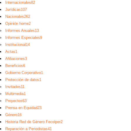
Internacionales
82
Jurídicas
107
Nacionales
262
Opinión home
2
Informes Anuales
13
Informes Especiales
9
Institucional
14
Actas
1
Afiliaciones
3
Beneficios
6
Gobierno Corporativo
1
Protección de datos
1
Invitados
11
Multimedia
1
Proyectos
63
Prensa en Equidad
23
Género
16
Historia Red de Género Fecolper
2
Reparación a Periodistas
41