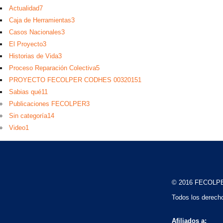
Actualidad
7
Caja de Herramientas
3
Casos Nacionales
3
El Proyecto
3
Historias de Vida
3
Proceso Reparación Colectiva
5
PROYECTO FECOLPER CODHES 0032015
1
Sabias qué
11
Publicaciones FECOLPER
3
Sin categoría
14
Video
1
© 2016 FECOLP
Todos los derech
Afiliados a: