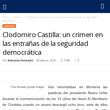
Inicio
Alertas
Clodomiro Castilla: un crimen en las entrañas de la seguridad
F
democrática
ALERTAS
e
Clodomiro Castilla: un crimen en
c
las entrañas de la seguridad
democrática
o
Por
Adriana Hurtado
-
24 marzo, 2010
1738
0
l
p
e
Aún retumbaban en Montería las
Foto tomada: google images
palabras del presidente Álvaro Uribe
r
durante la conmemoración de los 15 años del diario El Meridiano
de Córdoba cuando un sicario descargó ocho tiros, siete de ellos