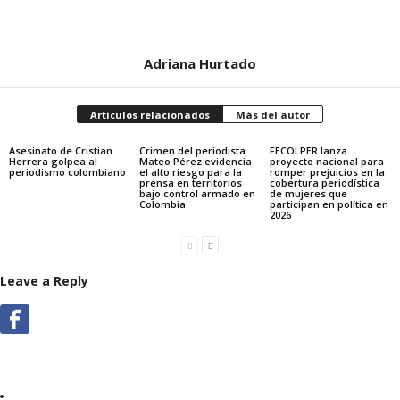
Adriana Hurtado
Artículos relacionados
Más del autor
Asesinato de Cristian
Crimen del periodista
FECOLPER lanza
Herrera golpea al
Mateo Pérez evidencia
proyecto nacional para
periodismo colombiano
el alto riesgo para la
romper prejuicios en la
prensa en territorios
cobertura periodística
bajo control armado en
de mujeres que
Colombia
participan en política en
2026
Leave a Reply