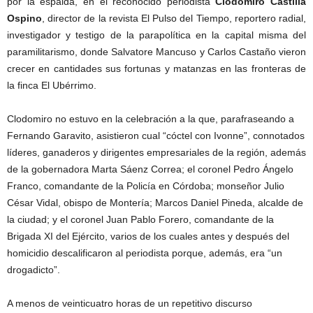
por la espalda, en el reconocido periodista
Clodomiro Castilla
Ospino
, director de la revista El Pulso del Tiempo, reportero radial,
investigador y testigo de la parapolítica en la capital misma del
paramilitarismo, donde Salvatore Mancuso y Carlos Castaño vieron
crecer en cantidades sus fortunas y matanzas en las fronteras de
la finca El Ubérrimo.
Clodomiro no estuvo en la celebración a la que, parafraseando a
Fernando Garavito, asistieron cual “cóctel con Ivonne”, connotados
líderes, ganaderos y dirigentes empresariales de la región, además
de la gobernadora Marta Sáenz Correa; el coronel Pedro Ángelo
Franco, comandante de la Policía en Córdoba; monseñor Julio
César Vidal, obispo de Montería; Marcos Daniel Pineda, alcalde de
la ciudad; y el coronel Juan Pablo Forero, comandante de la
Brigada XI del Ejército, varios de los cuales antes y después del
homicidio descalificaron al periodista porque, además, era “un
drogadicto”.
A menos de veinticuatro horas de un repetitivo discurso