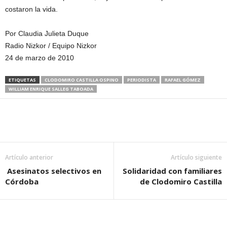
costaron la vida.
Por Claudia Julieta Duque
Radio Nizkor / Equipo Nizkor
24 de marzo de 2010
ETIQUETAS
CLODOMIRO CASTILLA OSPINO
PERIODISTA
RAFAEL GÓMEZ
WILLIAM ENRIQUE SALLEG TABOADA
Artículo anterior
Artículo siguiente
Asesinatos selectivos en
Solidaridad con familiares
Córdoba
de Clodomiro Castilla