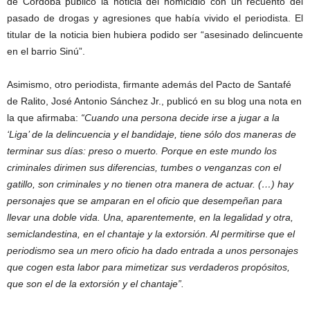
de Córdoba publicó la noticia del homicidio con un recuento del
pasado de drogas y agresiones que había vivido el periodista. El
titular de la noticia bien hubiera podido ser “asesinado delincuente
en el barrio Sinú”.
Asimismo, otro periodista, firmante además del Pacto de Santafé
de Ralito, José Antonio Sánchez Jr., publicó en su blog una nota en
la que afirmaba:
“Cuando una persona decide irse a jugar a la
‘Liga’ de la delincuencia y el bandidaje, tiene sólo dos maneras de
terminar sus días: preso o muerto. Porque en este mundo los
criminales dirimen sus diferencias, tumbes o venganzas con el
gatillo, son criminales y no tienen otra manera de actuar. (…) hay
personajes que se amparan en el oficio que desempeñan para
llevar una doble vida. Una, aparentemente, en la legalidad y otra,
semiclandestina, en el chantaje y la extorsión. Al permitirse que el
periodismo sea un mero oficio ha dado entrada a unos personajes
que cogen esta labor para mimetizar sus verdaderos propósitos,
que son el de la extorsión y el chantaje”.