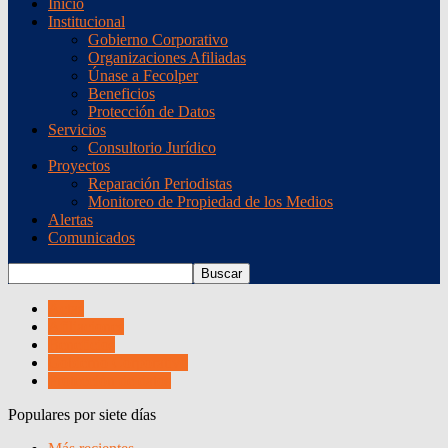
Inicio
Institucional
Gobierno Corporativo
Organizaciones Afiliadas
Únase a Fecolper
Beneficios
Protección de Datos
Servicios
Consultorio Jurídico
Proyectos
Reparación Periodistas
Monitoreo de Propiedad de los Medios
Alertas
Comunicados
Actas
Afiliaciones
Beneficios
Gobierno Corporativo
Protección de datos
Populares por siete días