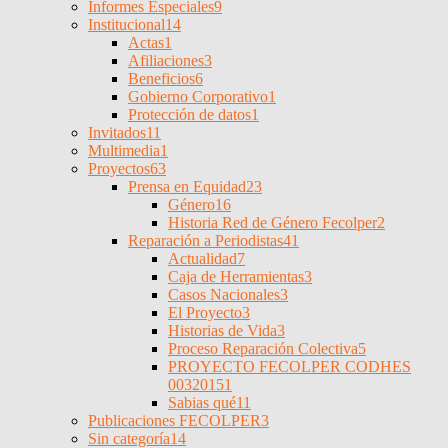
Informes Especiales
9
Institucional
14
Actas
1
Afiliaciones
3
Beneficios
6
Gobierno Corporativo
1
Protección de datos
1
Invitados
11
Multimedia
1
Proyectos
63
Prensa en Equidad
23
Género
16
Historia Red de Género Fecolper
2
Reparación a Periodistas
41
Actualidad
7
Caja de Herramientas
3
Casos Nacionales
3
El Proyecto
3
Historias de Vida
3
Proceso Reparación Colectiva
5
PROYECTO FECOLPER CODHES
0032015
1
Sabias qué
11
Publicaciones FECOLPER
3
Sin categoría
14