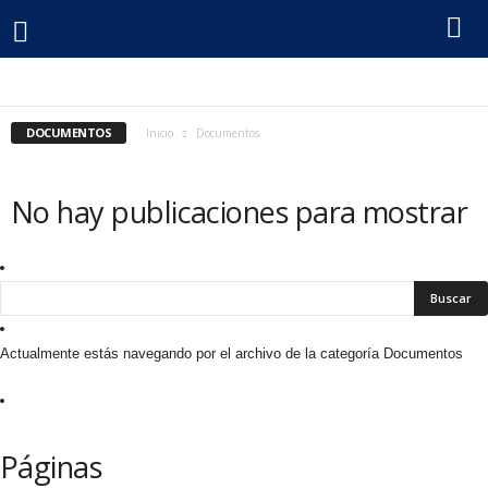
F
ALERTAS
BIBLIOTECA LE
COMUNICADOS
CONVOCATORIAS
DOCUMENTOS
HISTÓRICO
INFORMES ANUALES
INFORMES ESPECIALES
INSTITUCIONAL
INVITADOS
MULTIMEDIA
PROYECTOS
e
PUBLICACIONES FECOLPER
SERVICIOS
SIN CATEGORÍA
VIDEO
DOCUMENTOS
Inicio
Documentos
c
No hay publicaciones para mostrar
o
l
p
Actualmente estás navegando por el archivo de la categoría Documentos
e
r
Páginas