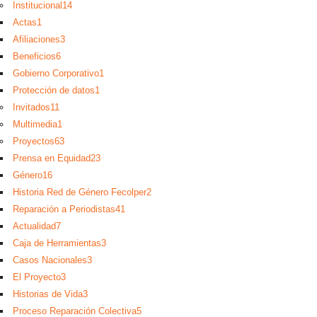
Institucional
14
Actas
1
Afiliaciones
3
Beneficios
6
Gobierno Corporativo
1
Protección de datos
1
Invitados
11
Multimedia
1
Proyectos
63
Prensa en Equidad
23
Género
16
Historia Red de Género Fecolper
2
Reparación a Periodistas
41
Actualidad
7
Caja de Herramientas
3
Casos Nacionales
3
El Proyecto
3
Historias de Vida
3
Proceso Reparación Colectiva
5