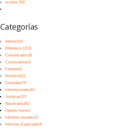
octubre 200
Categorías
Alertas
410
Biblioteca LE
15
Comunicados
26
Convocatorias
5
Featured
2
Histórico
511
Gremiales
78
Internacionales
82
Jurídicas
107
Nacionales
262
Opinión home
2
Informes Anuales
13
Informes Especiales
9