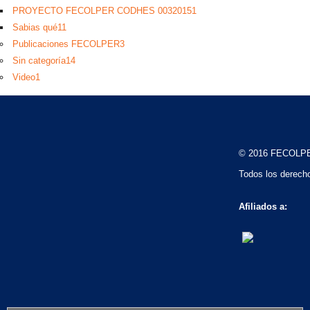
PROYECTO FECOLPER CODHES 0032015
1
Sabias qué
11
Publicaciones FECOLPER
3
Sin categoría
14
Video
1
© 2016 FECOLP
Todos los derech
Afiliados a: