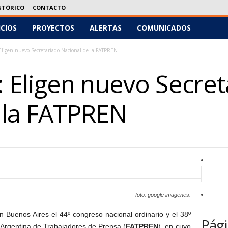
STÓRICO
CONTACTO
ICIOS
PROYECTOS
ALERTAS
COMUNICADOS
igen nuevo Secretariado Nacional de la FATPREN
Eligen nuevo Secret
 la FATPREN
foto: google imagenes.
n Buenos Aires el 44º congreso nacional ordinario y el 38º
Pági
 Argentina de Trabajadores de Prensa (
FATPREN
), en cuyo