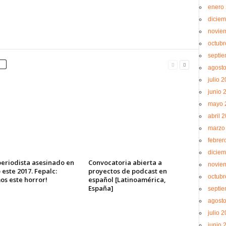
enero
diciem
novie
octubr
septi
agost
julio 
junio 
mayo 
abril 
marzo
febrer
diciem
periodista asesinado en
Convocatoria abierta a
novie
este 2017. Fepalc:
proyectos de podcast en
octubr
os este horror!
español [Latinoamérica,
España]
septie
agost
julio 
junio 