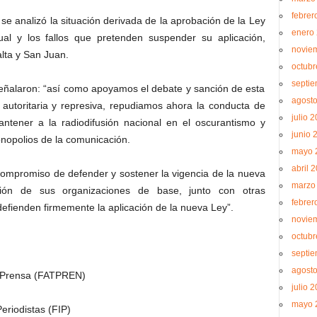
febrer
 se analizó la situación derivada de la aprobación de la Ley
enero
al y los fallos que pretenden suspender su aplicación,
novie
lta y San Juan.
octubr
septi
 señalaron: “así como apoyamos el debate y sanción de esta
agost
autoritaria y represiva, repudiamos ahora la conducta de
julio 
tener a la radiodifusión nacional en el oscurantismo y
junio 
onopolios de la comunicación.
mayo 
abril 
ompromiso de defender y sostener la vigencia de la nueva
marzo
ción de sus organizaciones de base, junto con otras
febrer
efienden firmemente la aplicación de la nueva Ley”.
novie
octubr
septi
agost
e Prensa (FATPREN)
julio 
mayo 
Periodistas (FIP)