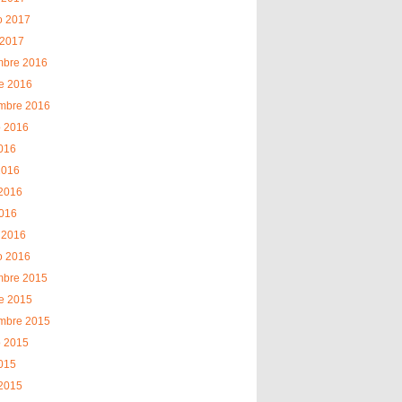
o 2017
 2017
mbre 2016
e 2016
embre 2016
o 2016
2016
2016
2016
2016
 2016
o 2016
mbre 2015
e 2015
embre 2015
o 2015
2015
2015