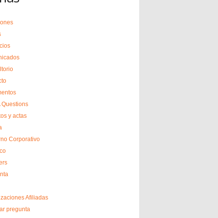
ciones
s
cios
icados
torio
cto
entos
Questions
tos y actas
a
no Corporativo
ico
rs
nta
zaciones Afiliadas
ar pregunta