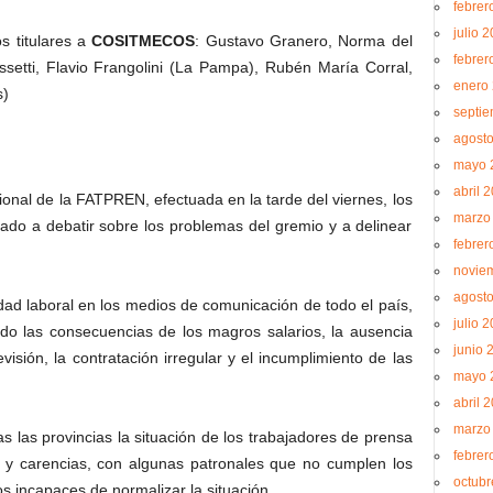
febrer
julio 
s titulares a
COSITMECOS
: Gustavo Granero, Norma del
febrer
ssetti, Flavio Frangolini (La Pampa), Rubén María Corral,
enero
s)
septi
agost
mayo 
abril 
ional de la FATPREN, efectuada en la tarde del viernes, los
marzo
ado a debatir sobre los problemas del gremio y a delinear
febrer
.
novie
agost
vidad laboral en los medios de comunicación de todo el país,
julio 
ndo las consecuencias de los magros salarios, la ausencia
junio 
visión, la contratación irregular y el incumplimiento de las
mayo 
abril 
marzo
 las provincias la situación de los trabajadores de prensa
febrer
s y carencias, con algunas patronales que no cumplen los
octubr
s incapaces de normalizar la situación.