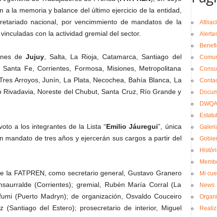
n a la memoria y balance del último ejercicio de la entidad,
cretariado nacional, por vencimmiento de mandatos de la
Afilia
inculadas con la actividad gremial del sector.
Alerta
Benefi
iones de
Jujuy
, Salta, La Rioja, Catamarca, Santiago del
Comun
, Santa Fe, Corrientes, Formosa, Misiones, Metropolitana
Consul
, Tres Arroyos, Junín, La Plata, Necochea, Bahía Blanca, La
Conta
ivadavia, Noreste del Chubut, Santa Cruz, Río Grande y
Docum
DWQA 
Estatu
oto a los integrantes de la Lista “
Emilio Jáuregui
”, única
Galeri
 mandato de tres años y ejercerán sus cargos a partir del
Gobier
Histór
Membe
 de la FATPREN, como secretario general, Gustavo Granero
Mi cue
Insaurralde (Corrientes); gremial, Rubén María Corral (La
News
fumi (Puerto Madryn); de organización, Osvaldo Couceiro
Organi
z (Santiago del Estero); prosecretario de interior, Miguel
Realiz