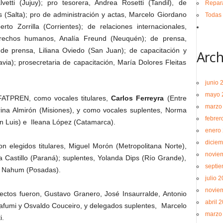
vetti (Jujuy); pro tesorera, Andrea Rosetti (Tandil), de
Repara
s (Salta); pro de administración y actas, Marcelo Giordano
Todas 
to Zorrilla (Corrientes); de relaciones internacionales,
derechos humanos, Analía Freund (Neuquén); de prensa,
a de prensa, Liliana Oviedo (San Juan); de capacitación y
Arch
ia); prosecretaria de capacitación, María Dolores Fleitas
junio 
mayo 
 FATPREN, como vocales titulares,
Carlos Ferreyra
(Entre
marzo
ina Almirón (Misiones), y como vocales suplentes, Norma
febrer
an Luis) e Ileana López (Catamarca).
enero
diciem
n elegidos titulares, Miguel Morón (Metropolitana Norte),
novie
a Castillo (Paraná); suplentes, Yolanda Dips (Río Grande),
septi
ta Nahum (Posadas).
julio 
novie
lectos fueron, Gustavo Granero, José Insaurralde, Antonio
abril 
 Pafumi y Osvaldo Couceiro, y delegados suplentes, Marcelo
marzo
i.