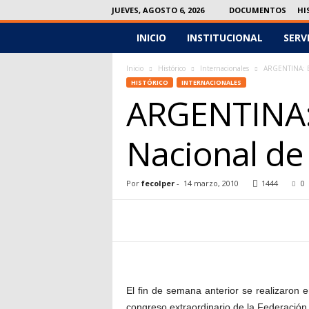
JUEVES, AGOSTO 6, 2026
DOCUMENTOS
HI
INICIO
INSTITUCIONAL
SERV
F
e
Inicio
Histórico
Internacionales
ARGENTINA: El
HISTÓRICO
INTERNACIONALES
ARGENTINA: 
c
o
Nacional de
l
Por
fecolper
-
14 marzo, 2010
1444
0
p
e
r
El fin de semana anterior se realizaron e
congreso extraordinario de la Federación