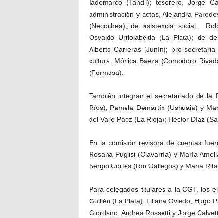
Iademarco (Tandil); tesorero, Jorge Cal
administración y actas, Alejandra Parede
(Necochea); de asistencia social, Rober
Osvaldo Urriolabeitia (La Plata); de 
Alberto Carreras (Junín); pro secretari
cultura, Mónica Baeza (Comodoro Rivadav
(Formosa).
También integran el secretariado de la
Ríos), Pamela Demartín (Ushuaia) y Mar
del Valle Páez (La Rioja); Héctor Díaz (S
En la comisión revisora de cuentas fuero
Rosana Puglisi (Olavarría) y María Ameli
Sergio Cortés (Río Gallegos) y María Ri
Para delegados titulares a la CGT, los e
Guillén (La Plata), Liliana Oviedo, Hugo
Giordano, Andrea Rossetti y Jorge Calvett