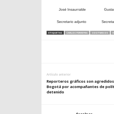
José Insaurralde Gustavo 
Secretario adjunto Secretario
ETIQUETAS
CARLOS FERREYRA
COSITMECOS
E
Artículo anterior
Reporteros gráficos son agredidos
Bogotá por acompañantes de polít
detenido