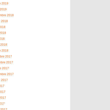
o 2019
 2019
embre 2018
o 2018
2018
2018
2018
 2018
o 2018
bre 2017
mbre 2017
e 2017
embre 2017
o 2017
2017
2017
2017
2017
 2017