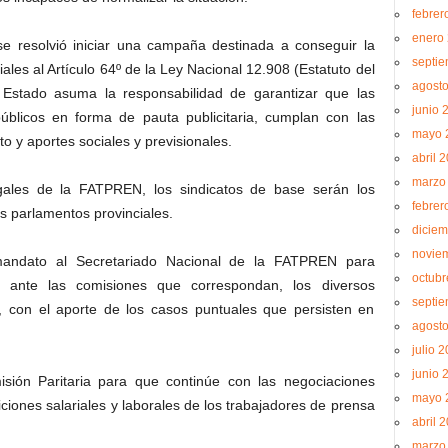
febrer
enero
se resolvió iniciar una campaña destinada a conseguir la
septi
iales al Artículo 64º de la Ley Nacional 12.908 (Estatuto del
agost
el Estado asuma la responsabilidad de garantizar que las
junio 
blicos en forma de pauta publicitaria, cumplan con las
mayo 
 y aportes sociales y previsionales.
abril 
marzo
gales de la FATPREN, los sindicatos de base serán los
febrer
s parlamentos provinciales.
diciem
novie
andato al Secretariado Nacional de la FATPREN para
octubr
 ante las comisiones que correspondan, los diversos
septi
s, con el aporte de los casos puntuales que persisten en
agost
julio 
junio 
sión Paritaria para que continúe con las negociaciones
mayo 
ciones salariales y laborales de los trabajadores de prensa
abril 
marzo