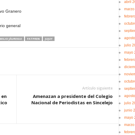
abril 
marzo
Granero
febrer
octubr
 general
septi
agost
MILIO JÁUREGUI
FATPREN
JUJUY
julio 
mayo 
febrer
diciem
novie
octubr
Artículo siguiente
septi
 en
Amenazan a presidente del Colegio
agost
ico
Nacional de Periodistas en Sincelejo
julio 
junio 
mayo 
marzo
febrer