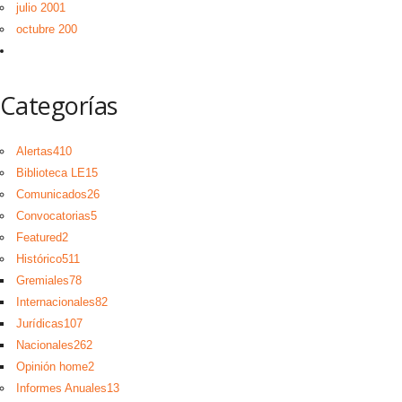
julio 2001
octubre 200
Categorías
Alertas
410
Biblioteca LE
15
Comunicados
26
Convocatorias
5
Featured
2
Histórico
511
Gremiales
78
Internacionales
82
Jurídicas
107
Nacionales
262
Opinión home
2
Informes Anuales
13