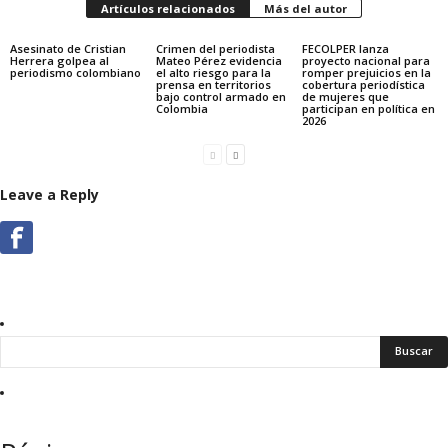
Artículos relacionados
Más del autor
Asesinato de Cristian
Crimen del periodista
FECOLPER lanza
Herrera golpea al
Mateo Pérez evidencia
proyecto nacional para
periodismo colombiano
el alto riesgo para la
romper prejuicios en la
prensa en territorios
cobertura periodística
bajo control armado en
de mujeres que
Colombia
participan en política en
2026
Leave a Reply