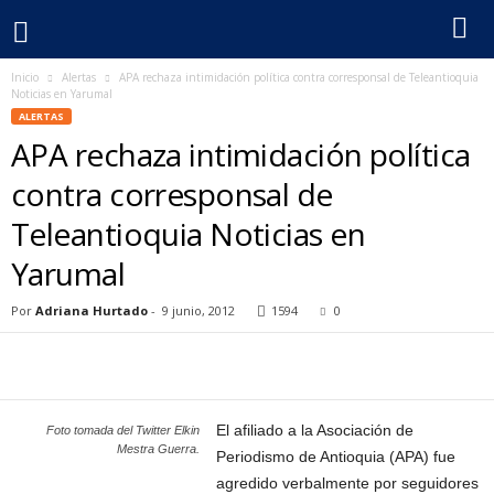
Inicio
Alertas
APA rechaza intimidación política contra corresponsal de Teleantioquia
F
Noticias en Yarumal
ALERTAS
e
APA rechaza intimidación política
c
contra corresponsal de
Teleantioquia Noticias en
o
Yarumal
l
Por
Adriana Hurtado
-
9 junio, 2012
1594
0
p
e
r
El afiliado a la Asociación de
Foto tomada del Twitter Elkin
Mestra Guerra.
Periodismo de Antioquia (APA) fue
agredido verbalmente por seguidores