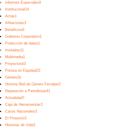
Informes Especiales
9
Institucional
14
Actas
1
Afiliaciones
3
Beneficios
6
Gobierno Corporativo
1
Protección de datos
1
Invitados
11
Multimedia
1
Proyectos
63
Prensa en Equidad
23
Género
16
Historia Red de Género Fecolper
2
Reparación a Periodistas
41
Actualidad
7
Caja de Herramientas
3
Casos Nacionales
3
El Proyecto
3
Historias de Vida
3