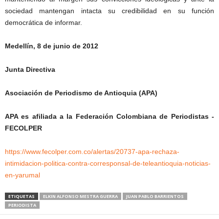
sociedad mantengan intacta su credibilidad en su función
democrática de informar.
Medellín, 8 de junio de 2012
Junta Directiva
Asociación de Periodismo de Antioquia (APA)
APA es afiliada a la Federación Colombiana de Periodistas -
FECOLPER
https://www.fecolper.com.co/alertas/20737-apa-rechaza-
intimidacion-politica-contra-corresponsal-de-teleantioquia-noticias-
en-yarumal
ETIQUETAS
ELKIN ALFONSO MESTRA GUERRA
JUAN PABLO BARRIENTOS
PERIODISTA