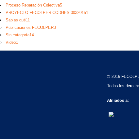
Proceso Reparación Colectiva
5
PROYECTO FECOLPER CODHES 0032015
1
Sabias qué
11
Publicaciones FECOLPER
3
Sin categoría
14
Video
1
© 2016 FECOLP
Todos los derech
Afiliados a: