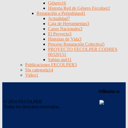
Género
16
Historia Red de Género Fecolper
2
Reparación a Periodistas
41
Actualidad
7
Caja de Herramientas
3
Casos Nacionales
3
El Proyecto
3
Historias de Vida
3
Proceso Reparación Colectiva
5
PROYECTO FECOLPER CODHES
0032015
1
Sabias qué
11
Publicaciones FECOLPER
3
Sin categoría
14
Video
1
Afiliados a:
© 2016 FECOLPER
Todos los derechos reservados.