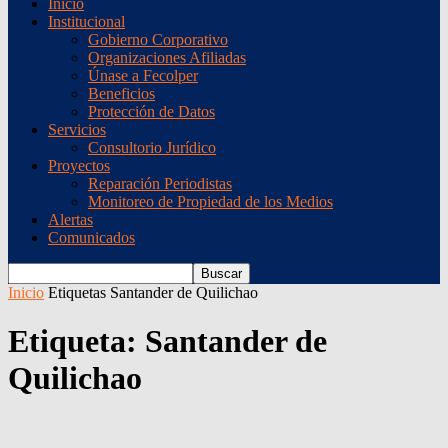
Inicio
Institucional
Gobierno Corporativo
Organizaciones Afiliadas
Únase a Fecolper
Beneficios
Protección de Datos
Servicios
Consultorio Jurídico
Proyectos
Reparación Periodistas
Monitoreo de Propiedad de los Medios
Alertas
Comunicados
Inicio
Etiquetas
Santander de Quilichao
Etiqueta: Santander de
Quilichao