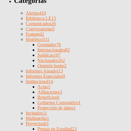
Categorías
Alertas
410
Biblioteca LE
15
Comunicados
26
Convocatorias
5
Featured
2
Histórico
511
Gremiales
78
Internacionales
82
Jurídicas
107
Nacionales
262
Opinión home
2
Informes Anuales
13
Informes Especiales
9
Institucional
14
Actas
1
Afiliaciones
3
Beneficios
6
Gobierno Corporativo
1
Protección de datos
1
Invitados
11
Multimedia
1
Proyectos
63
Prensa en Equidad
23