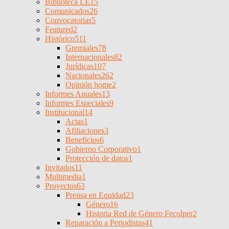
Biblioteca LE
15
Comunicados
26
Convocatorias
5
Featured
2
Histórico
511
Gremiales
78
Internacionales
82
Jurídicas
107
Nacionales
262
Opinión home
2
Informes Anuales
13
Informes Especiales
9
Institucional
14
Actas
1
Afiliaciones
3
Beneficios
6
Gobierno Corporativo
1
Protección de datos
1
Invitados
11
Multimedia
1
Proyectos
63
Prensa en Equidad
23
Género
16
Historia Red de Género Fecolper
2
Reparación a Periodistas
41