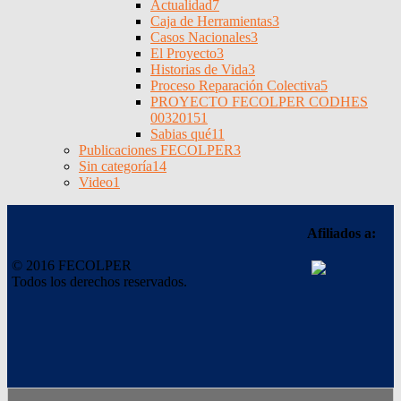
Actualidad
7
Caja de Herramientas
3
Casos Nacionales
3
El Proyecto
3
Historias de Vida
3
Proceso Reparación Colectiva
5
PROYECTO FECOLPER CODHES
0032015
1
Sabias qué
11
Publicaciones FECOLPER
3
Sin categoría
14
Video
1
Afiliados a:
© 2016 FECOLPER
Todos los derechos reservados.