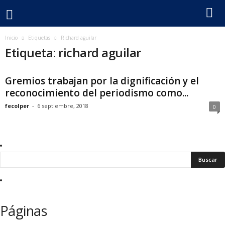
F
Inicio
Etiquetas
Richard aguilar
Etiqueta: richard aguilar
e
Gremios trabajan por la dignificación y el
c
reconocimiento del periodismo como...
o
fecolper
-
6 septiembre, 2018
0
l
p
e
r
Páginas