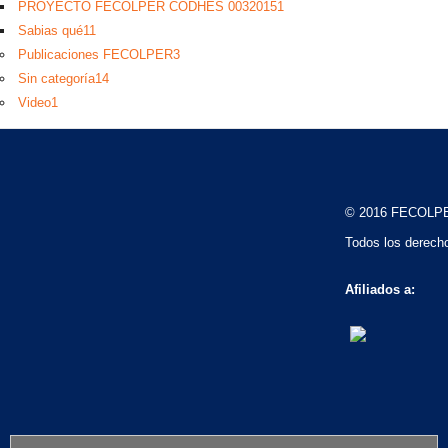
PROYECTO FECOLPER CODHES 0032015
1
Sabias qué
11
Publicaciones FECOLPER
3
Sin categoría
14
Video
1
© 2016 FECOLP
Todos los derech
Afiliados a: