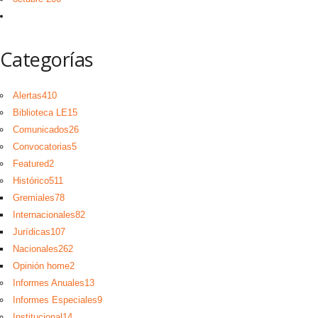
Categorías
Alertas
410
Biblioteca LE
15
Comunicados
26
Convocatorias
5
Featured
2
Histórico
511
Gremiales
78
Internacionales
82
Jurídicas
107
Nacionales
262
Opinión home
2
Informes Anuales
13
Informes Especiales
9
Institucional
14