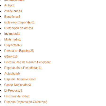
Actas
1
Afiliaciones
3
Beneficios
6
Gobierno Corporativo
1
Protección de datos
1
Invitados
11
Multimedia
1
Proyectos
63
Prensa en Equidad
23
Género
16
Historia Red de Género Fecolper
2
Reparación a Periodistas
41
Actualidad
7
Caja de Herramientas
3
Casos Nacionales
3
El Proyecto
3
Historias de Vida
3
Proceso Reparación Colectiva
5