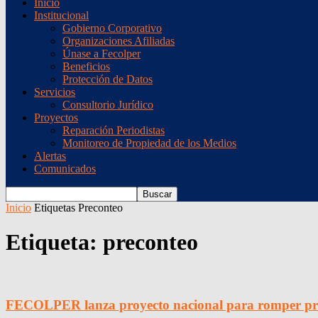
Inicio
Institucional
Gobierno Corporativo
Organizaciones Afiliadas
Únase a Fecolper
Beneficios
Protección de Datos
Servicios
Consultorio Jurídico
Proyectos
Reparación Periodistas
Monitoreo de Propiedad de los Medios
Alertas
Comunicados
Inicio
Etiquetas
Preconteo
Etiqueta: preconteo
FECOLPER lanza proyecto nacional para romper prejui