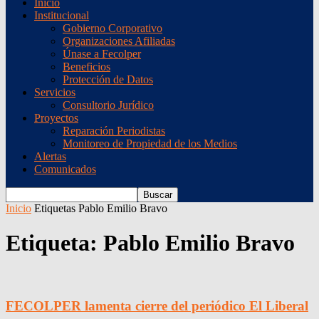
Inicio
Institucional
Gobierno Corporativo
Organizaciones Afiliadas
Únase a Fecolper
Beneficios
Protección de Datos
Servicios
Consultorio Jurídico
Proyectos
Reparación Periodistas
Monitoreo de Propiedad de los Medios
Alertas
Comunicados
Inicio
Etiquetas
Pablo Emilio Bravo
Etiqueta: Pablo Emilio Bravo
FECOLPER lamenta cierre del periódico El Liberal