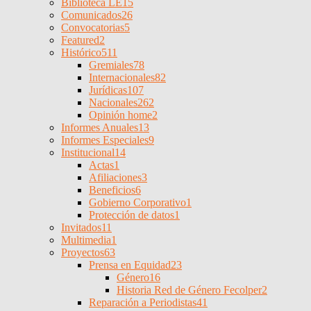
Biblioteca LE
15
Comunicados
26
Convocatorias
5
Featured
2
Histórico
511
Gremiales
78
Internacionales
82
Jurídicas
107
Nacionales
262
Opinión home
2
Informes Anuales
13
Informes Especiales
9
Institucional
14
Actas
1
Afiliaciones
3
Beneficios
6
Gobierno Corporativo
1
Protección de datos
1
Invitados
11
Multimedia
1
Proyectos
63
Prensa en Equidad
23
Género
16
Historia Red de Género Fecolper
2
Reparación a Periodistas
41