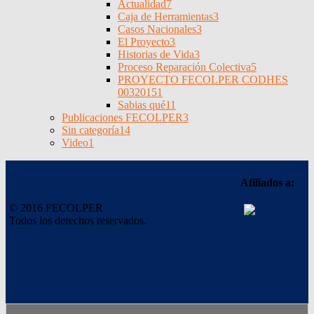
Actualidad
7
Caja de Herramientas
3
Casos Nacionales
3
El Proyecto
3
Historias de Vida
3
Proceso Reparación Colectiva
5
PROYECTO FECOLPER CODHES
0032015
1
Sabias qué
11
Publicaciones FECOLPER
3
Sin categoría
14
Video
1
Afiliados a:
© 2016 FECOLPER
Todos los derechos reservados.