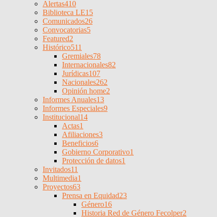
Alertas
410
Biblioteca LE
15
Comunicados
26
Convocatorias
5
Featured
2
Histórico
511
Gremiales
78
Internacionales
82
Jurídicas
107
Nacionales
262
Opinión home
2
Informes Anuales
13
Informes Especiales
9
Institucional
14
Actas
1
Afiliaciones
3
Beneficios
6
Gobierno Corporativo
1
Protección de datos
1
Invitados
11
Multimedia
1
Proyectos
63
Prensa en Equidad
23
Género
16
Historia Red de Género Fecolper
2