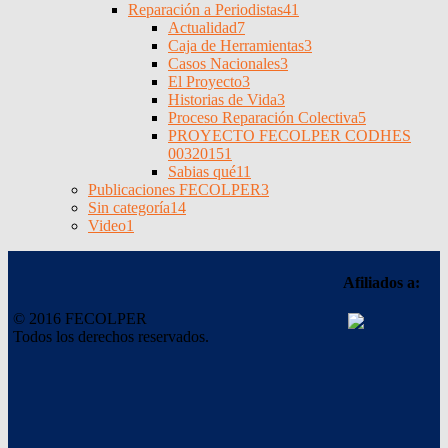
Reparación a Periodistas
41
Actualidad
7
Caja de Herramientas
3
Casos Nacionales
3
El Proyecto
3
Historias de Vida
3
Proceso Reparación Colectiva
5
PROYECTO FECOLPER CODHES
0032015
1
Sabias qué
11
Publicaciones FECOLPER
3
Sin categoría
14
Video
1
Afiliados a:
© 2016 FECOLPER
Todos los derechos reservados.