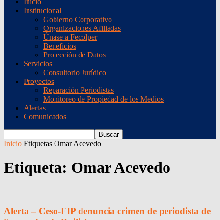
Inicio
Institucional
Gobierno Corporativo
Organizaciones Afiliadas
Únase a Fecolper
Beneficios
Protección de Datos
Servicios
Consultorio Jurídico
Proyectos
Reparación Periodistas
Monitoreo de Propiedad de los Medios
Alertas
Comunicados
Inicio
Etiquetas
Omar Acevedo
Etiqueta: Omar Acevedo
Alerta – Ceso-FIP denuncia crimen de periodista de